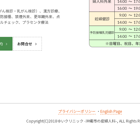
宮がん検診・乳がん検診）、漢方診療、
防接種、禁煙外来、更年期外来、点
ルチェック、プラセンタ療法
約
お問合せ
プライバシーポリシー
・
English Page
k
Copyright(C)2018ゆいクリニック -沖縄市の産婦人科-, ALL Rights Re