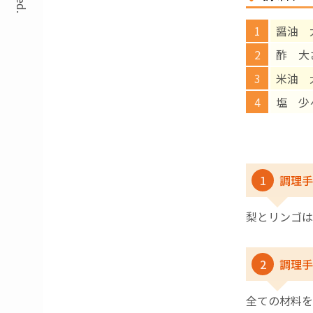
醤油 
酢 大さ
米油 
塩 少
1
調理手
梨とリンゴは
2
調理手
全ての材料を