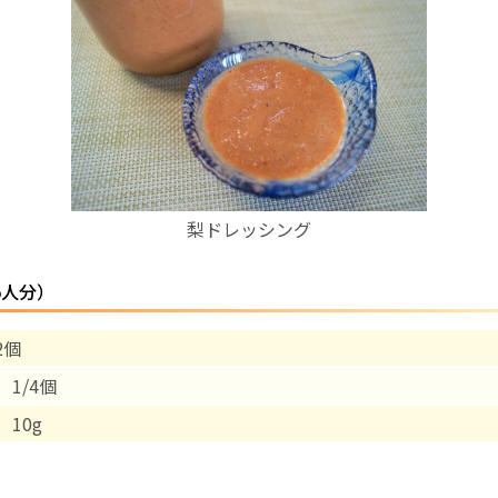
お産について
親と子の結びつき支援
母乳育児
梨ドレッシング
予防接種
5人分）
その他の診療内容
2個
‘さんルーム’ でさまざまな講座・クラス
1/4個
遠方にお住まいで当院での出産を希望される方へ
10g
医師プロフィール