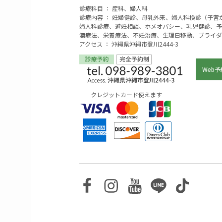
診療科目 ： 産科、婦人科
診療内容 ： 妊婦健診、母乳外来、婦人科検診（子
婦人科診療、避妊相談、ホメオパシー、乳児健診、予
滴療法、栄養療法、不妊治療、生理日移動、ブライダ
アクセス ： 沖縄県沖縄市登川2444-3
Web予
クレジットカード使えます
Facebook
Instagram
Youtube
Line
TikTo