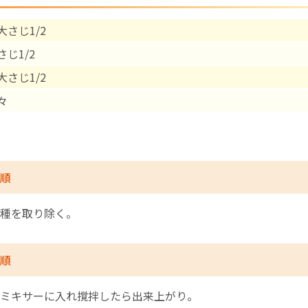
大さじ1/2
English Page
じ1/2
大さじ1/2
々
順
種を取り除く。
順
ミキサーに入れ撹拌したら出来上がり。