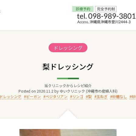
Home
Categories:
ドレッシング
交通アクセス
梨ドレッシング
院長からのごあいさつ
当クリニックからレシピ紹介
Posted on
2020.11.2
by
ゆいクリニック (沖縄市の産婦人科)
ゆいクリニックの経営理念
ドレッシング
ビーガン
ベジタリアン
リンゴ
梨
玉ねぎ
砂糖なし
砂
診療料金
妊婦健診