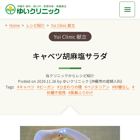
Skip
to
content
Home
レシピ紹介
Yui Clinic 献立
Categories:
Yui Clinic 献立
Home
キャベツ胡麻塩サラダ
交通アクセス
当クリニックからレシピ紹介
院長からのごあいさつ
Posted on
2020.11.26
by
ゆいクリニック (沖縄市の産婦人科)
Tags:
キャベツ
ビーガン
ひまわりの種
ベジタリアン
砂糖なし
砂糖不使用
紫蘇ふりかけ
ゆいクリニックの経営理念
診療料金
妊婦健診