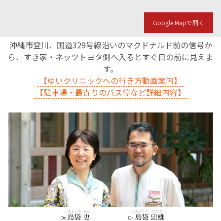
Google Mapで開く
沖縄市登川、国道329号線沿いのマクドナルド前の信号か
ら、すき家・ネッツトヨタ側へ入るとすぐ目の前に見えま
す。
【ゆいクリニックへの行き方動画案内】
【駐車場・最寄りのバス停など詳細内容】