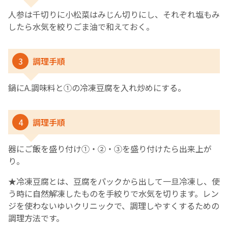
人参は千切りに小松菜はみじん切りにし、それぞれ塩もみ
したら水気を絞りごま油で和えておく。
3
調理手順
鍋にA.調味料と①の冷凍豆腐を入れ炒めにする。
4
調理手順
器にご飯を盛り付け①・➁・③を盛り付けたら出来上が
り。
★冷凍豆腐とは、豆腐をパックから出して一旦冷凍し、使
う時に自然解凍したものを手絞りで水気を切ります。レン
ジを使わないゆいクリニックで、調理しやすくするための
調理方法です。