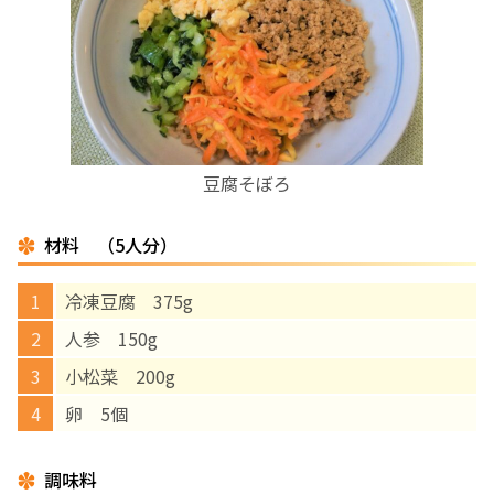
お産について
親と子の結びつき支援
母乳育児
豆腐そぼろ
予防接種
材料 （5人分）
その他の診療内容
冷凍豆腐 375g
人参 150g
‘さんルーム’ でさまざまな講座・クラス
小松菜 200g
卵 5個
遠方にお住まいで当院での出産を希望される方へ
調味料
医師プロフィール