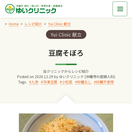
Skip
to
content
Home
レシピ紹介
Yui Clinic 献立
Categories:
Yui Clinic 献立
Home
豆腐そぼろ
交通アクセス
当クリニックからレシピ紹介
院長からのごあいさつ
Posted on
2020.12.29
by
ゆいクリニック (沖縄市の産婦人科)
Tags:
人参
冷凍豆腐
小松菜
砂糖なし
砂糖不使用
ゆいクリニックの経営理念
診療料金
妊婦健診