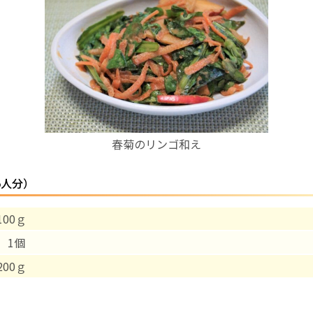
お産について
親と子の結びつき支援
母乳育児
春菊のリンゴ和え
予防接種
5人分）
その他の診療内容
00ｇ
‘さんルーム’ でさまざまな講座・クラス
 1個
遠方にお住まいで当院での出産を希望される方へ
00ｇ
医師プロフィール