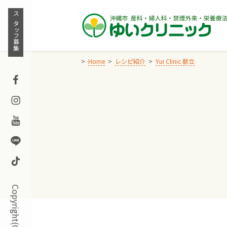
Skip
to
スタッフ募集
content
Home
レシピ紹介
Yui Clinic 献立
Facebook
Instagram
Youtube
Line
TikTok