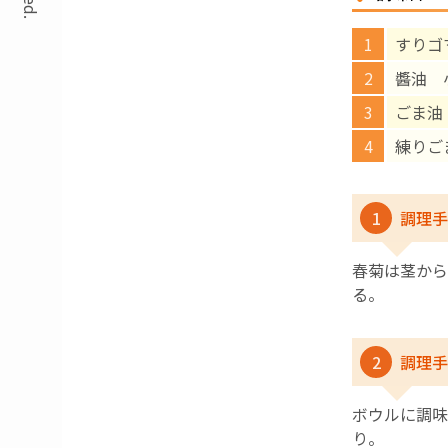
すりゴ
醬油 
ごま油
練りご
1
調理手
春菊は茎から
る。
2
調理手
ボウルに調味
り。