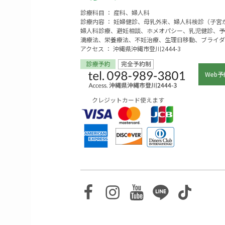
診療科目 ： 産科、婦人科
診療内容 ： 妊婦健診、母乳外来、婦人科検診（子
婦人科診療、避妊相談、ホメオパシー、乳児健診、予
滴療法、栄養療法、不妊治療、生理日移動、ブライダ
アクセス ： 沖縄県沖縄市登川2444-3
Web予
クレジットカード使えます
Facebook
Instagram
Youtube
Line
TikTo