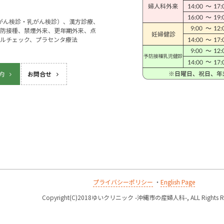
宮がん検診・乳がん検診）、漢方診療、
防接種、禁煙外来、更年期外来、点
ルチェック、プラセンタ療法
約
お問合せ
プライバシーポリシー
・
English Page
k
Copyright(C)2018ゆいクリニック -沖縄市の産婦人科-, ALL Rights Re