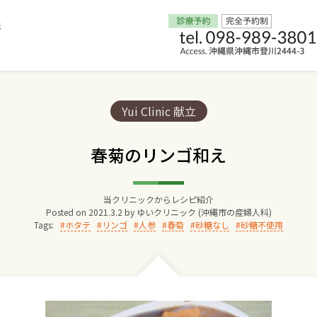
Home
Categories:
Yui Clinic 献立
交通アクセス
春菊のリンゴ和え
院長からのごあいさつ
当クリニックからレシピ紹介
Posted on
2021.3.2
by
ゆいクリニック (沖縄市の産婦人科)
ゆいクリニックの経営理念
Tags:
ホタテ
リンゴ
人参
春菊
砂糖なし
砂糖不使用
診療料金
妊婦健診