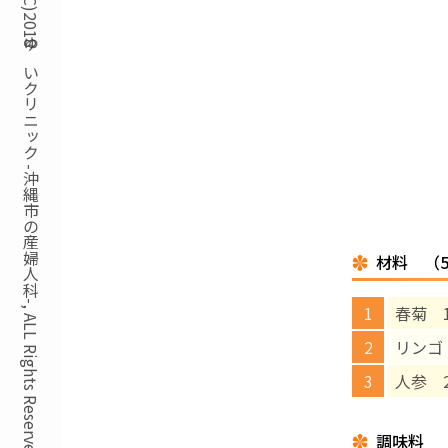
Copyright(C)2018ゆいクリニック -沖縄市の産婦人科-, ALL Rights Reserved.
材料 （
春菊 1
リンゴ
人参 2
調味料