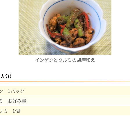
お産について
親と子の結びつき支援
母乳育児
インゲンとクルミの胡麻和え
予防接種
5人分）
その他の診療内容
ン 1パック
‘さんルーム’ でさまざまな講座・クラス
ミ お好み量
遠方にお住まいで当院での出産を希望される方へ
リカ 1個
医師プロフィール