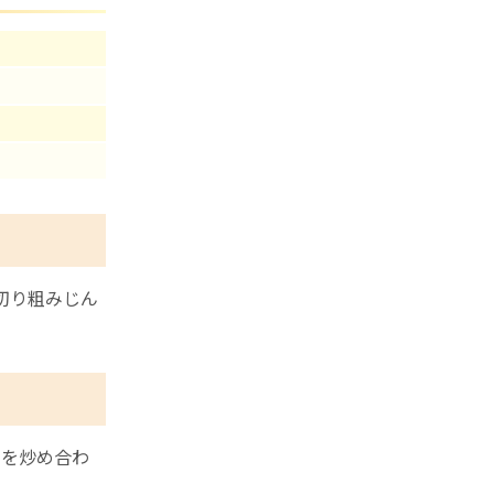
切り粗みじん
ミを炒め合わ