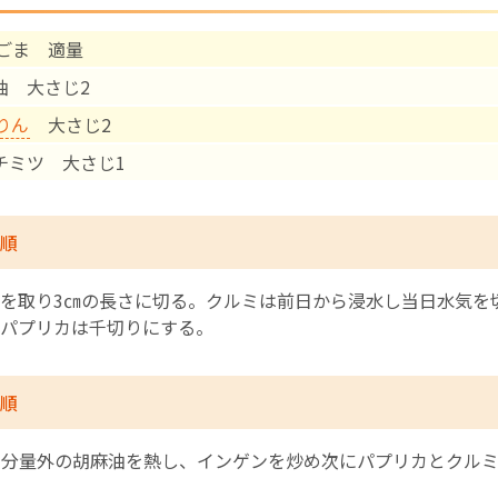
ごま 適量
English Page
醬油 大さじ2
りん
大さじ2
ハチミツ 大さじ1
順
を取り3㎝の長さに切る。クルミは前日から浸水し当日水気を
パプリカは千切りにする。
順
に分量外の胡麻油を熱し、インゲンを炒め次にパプリカとクル