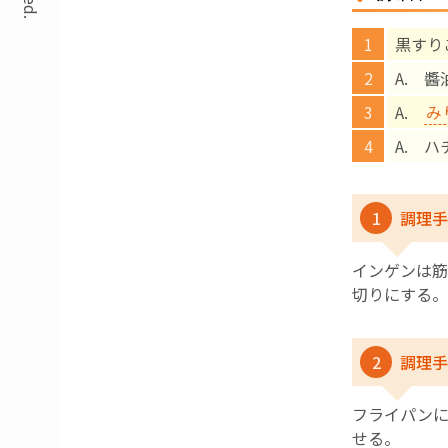
黒すり
A. 
A.
み
A. 
1
調理手
インゲンは筋
切りにする。
2
調理手
フライパン
せる。