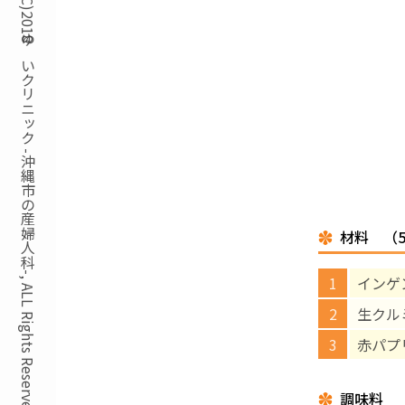
Copyright(C)2018ゆいクリニック -沖縄市の産婦人科-, ALL Rights Reserved.
材料 （
インゲ
生クル
赤パプ
調味料