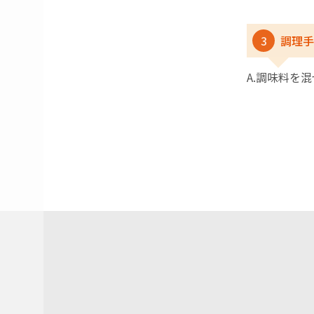
3
調理手
A.調味料を