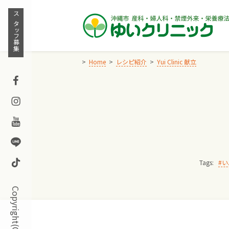
Skip
to
スタッフ募集
content
Home
レシピ紹介
Yui Clinic 献立
Facebook
Instagram
Youtube
Line
TikTok
Tags:
い