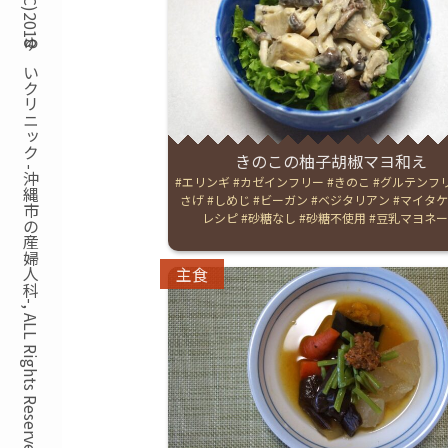
Copyright(C)2018ゆいクリニック -沖縄市の産婦人科-, ALL Rights Reserved.
きのこの柚子胡椒マヨ和え
Tags:
エリンギ
カゼインフリー
きのこ
グルテンフ
さげ
しめじ
ビーガン
ベジタリアン
マイタケ
レシピ
砂糖なし
砂糖不使用
豆乳マヨネー
Categories:
主食