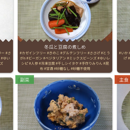
お産について
親と子の結びつき支援
母乳育児
冬瓜と豆腐の煮しめ
リー
さ
Tags:
カゼインフリー
きのこ
グルテンフリー
ささげ
とう
Tags:
いか
ゆい
がn
ビーガン
ベジタリアン
ミックスビーンズ
ゆいレ
げ
予防接種
ズ
シピ
人参
冷凍豆腐
干しシイタケ
手作りみりん
昆
布
甘酒
砂糖なし
砂糖不使用
その他の診療内容
Categories:
Catego
副菜
主食
‘さんルーム’ でさまざまな講座・クラス
遠方にお住まいで当院での出産を希望される方へ
医師プロフィール