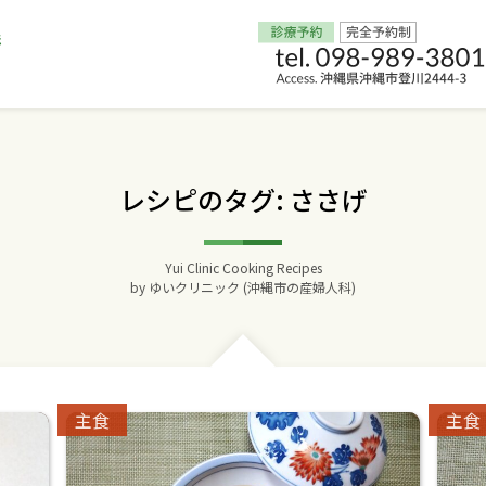
Home
レシピのタグ: ささげ
交通アクセス
Yui Clinic Cooking Recipes
院長からのごあいさつ
by
ゆいクリニック (沖縄市の産婦人科)
ゆいクリニックの経営理念
診療料金
Categories:
Catego
主食
主食
妊婦健診