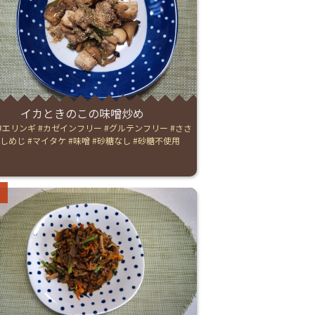
イカときのこの味噌炒め
エリンギ
カゼインフリー
グルテンフリー
ささ
しめじ
マイタケ
味噌
砂糖なし
砂糖不使用
ries: