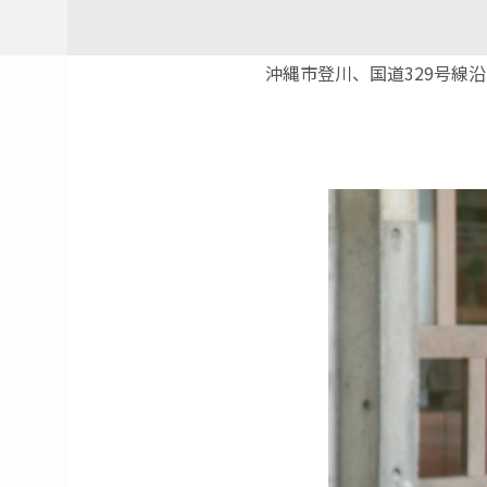
沖縄市登川、国道329号線