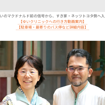
沿いのマクドナルド前の信号から、すき家・ネッツトヨタ側へ
【ゆいクリニックへの行き方動画案内】
【駐車場・最寄りのバス停など詳細内容】