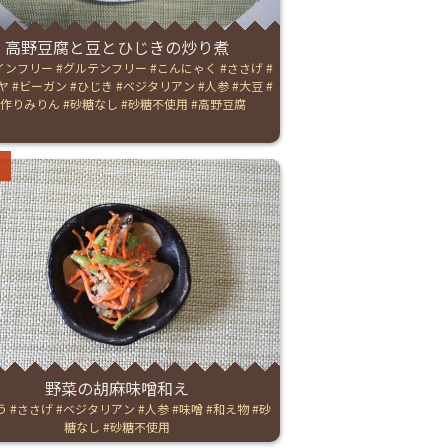
高野豆腐と豆とひじきの炒り煮
インフリー
グルテンフリー
こんにゃく
ささげ
ヤ
ビーガン
ひじき
ベジタリアン
人参
大豆
手作りみりん
砂糖なし
砂糖不使用
高野豆腐
ries:
野菜の胡麻味噌和え
う
ささげ
ベジタリアン
人参
味噌
和え物
砂
糖なし
砂糖不使用