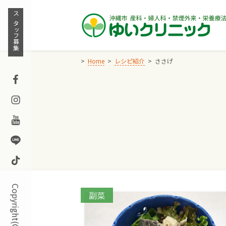
Skip
to
スタッフ募集
content
Home
レシピ紹介
ささげ
Facebook
Instagram
Youtube
Line
TikTok
Categories:
副菜