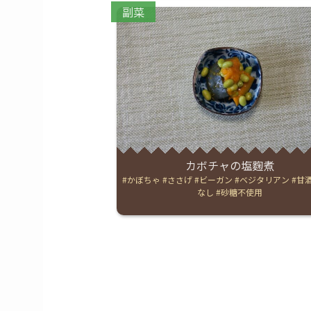
Categories:
副菜
カボチャの塩麴煮
Tags:
かぼちゃ
ささげ
ビーガン
ベジタリアン
甘
なし
砂糖不使用