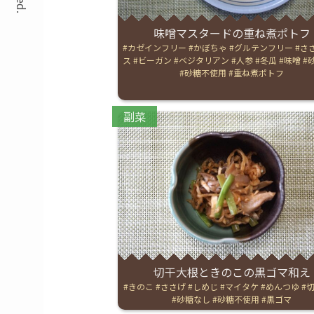
味噌マスタードの重ね煮ポトフ
Tags:
カゼインフリー
かぼちゃ
グルテンフリー
さ
ス
ビーガン
ベジタリアン
人参
冬瓜
味噌
砂糖不使用
重ね煮ポトフ
Categories:
副菜
切干大根ときのこの黒ゴマ和え
Tags:
きのこ
ささげ
しめじ
マイタケ
めんつゆ
砂糖なし
砂糖不使用
黒ゴマ