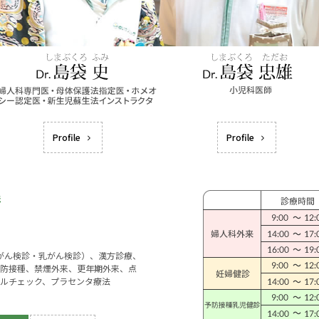
Profile
Profile
宮がん検診・乳がん検診）、漢方診療、
防接種、禁煙外来、更年期外来、点
ルチェック、プラセンタ療法