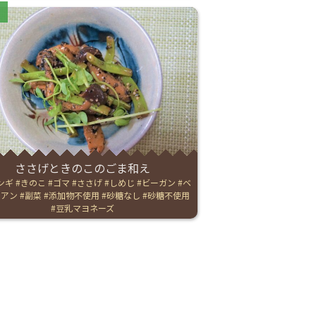
ries:
ささげときのこのごま和え
ンギ
きのこ
ゴマ
ささげ
しめじ
ビーガン
ベ
リアン
副菜
添加物不使用
砂糖なし
砂糖不使用
豆乳マヨネーズ