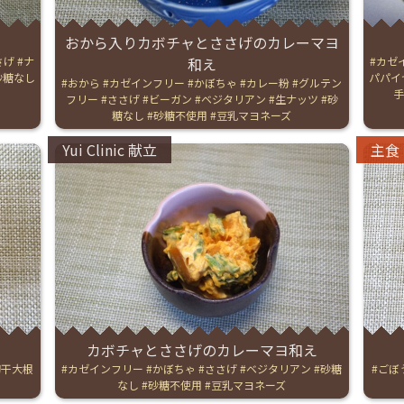
English Page
おから入りカボチャとささげのカレーマヨ
さげ
ナ
和え
Tags:
カゼ
砂糖なし
パパイ
Tags:
おから
カゼインフリー
かぼちゃ
カレー粉
グルテン
フリー
ささげ
ビーガン
ベジタリアン
生ナッツ
砂
糖なし
砂糖不使用
豆乳マヨネーズ
Categories:
Catego
Yui Clinic 献立
主食
カボチャとささげのカレーマヨ和え
切干大根
Tags:
カゼインフリー
かぼちゃ
ささげ
ベジタリアン
砂糖
Tags:
ごぼ
なし
砂糖不使用
豆乳マヨネーズ