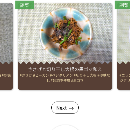
Categories:
Catego
副菜
副菜
ささげと切り干し大根の黒ゴマ和え
酒
砂糖
Tags:
ささげ
ビーガン
ベジタリアン
切り干し大根
砂糖な
Tags:
エリ
し
砂糖不使用
黒ゴマ
ジタ
Next