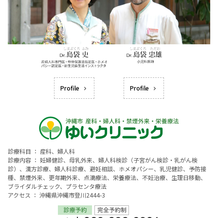
Profile
Profile
診療科目 ： 産科、婦人科
診療内容 ： 妊婦健診、母乳外来、婦人科検診（子宮がん検診・乳がん検
診）、漢方診療、婦人科診療、避妊相談、ホメオパシー、乳児健診、予防接
種、禁煙外来、更年期外来、点滴療法、栄養療法、不妊治療、生理日移動、
ブライダルチェック、プラセンタ療法
アクセス ： 沖縄県沖縄市登川2444-3