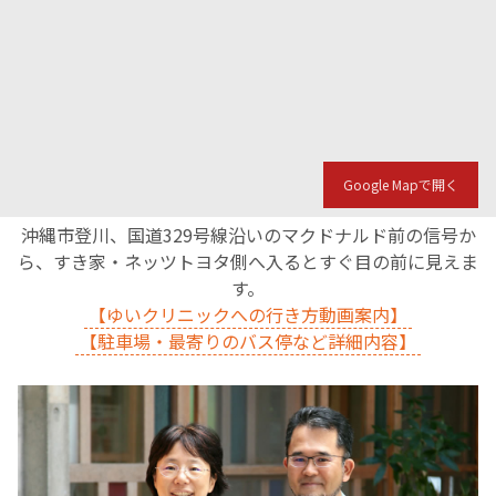
Google Mapで開く
沖縄市登川、国道329号線沿いのマクドナルド前の信号か
ら、すき家・ネッツトヨタ側へ入るとすぐ目の前に見えま
す。
【ゆいクリニックへの行き方動画案内】
【駐車場・最寄りのバス停など詳細内容】