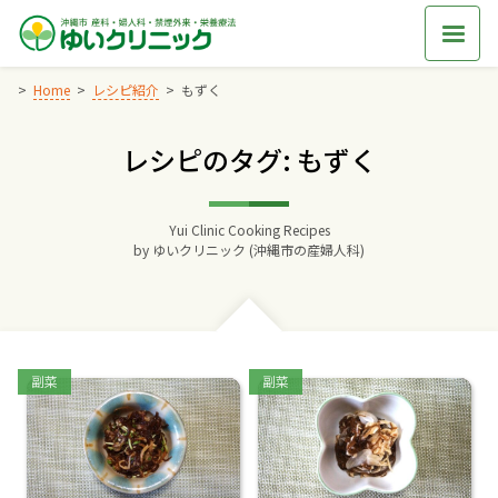
Skip
to
content
Home
レシピ紹介
もずく
レシピのタグ: もずく
Home
交通アクセス
Yui Clinic Cooking Recipes
by
ゆいクリニック (沖縄市の産婦人科)
院長からのごあいさつ
ゆいクリニックの経営理念
Categories:
Categories:
副菜
副菜
診療料金
妊婦健診