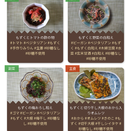
もずくとトマトの酢の物
もずくと野菜の白和え
Tags:
トマト
ベジタリアン
もずく
Tags:
ビーガン
ベジタリアン
もず
手作りみりん
生姜
砂糖なし
く
もずく白和え
木綿豆腐
水
砂糖不使用
菜
玄米甘酒
白和え
砂糖なし
砂糖不使用
Categories:
Categories:
副菜
主食
もずくの梅おろし和え
もずくと切り干し大根のおから入
Tags:
ゴマ
ビーガン
ベジタリアン
りオムレツ
もずく
大根
梅干し
砂糖な
Tags:
おから
オムレツ
きのこ
も
し
砂糖不使用
ずく
切干大根
干しシイタケ
砂糖なし
砂糖不使用