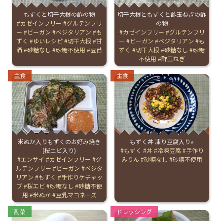
もずくと切干大根の酢の物
切干大根ともずくと酢玉ねぎの酢
お産について
Tags:
カゼインフリー
グルテンフリ
の物
ー
ビーガン
ベジタリアン
も
Tags:
カゼインフリー
グルテンフリ
ずく
ゆいレシピ
切干大根
甘
ー
ビーガン
ベジタリアン
も
親と子の結びつき支援
酒
砂糖なし
砂糖不使用
豆苗
ずく
切干大根
砂糖なし
砂糖
不使用
酢玉ねぎ
母乳育児
Categories:
Categories:
主食
主食
予防接種
その他の診療内容
米ぬか入りもずくのお好み焼き
もずく丼 凍り豆腐入り⭐︎
(桜エビ入り)
Tags:
もずく
丼
冷凍豆腐
手作り
‘さんルーム’ でさまざまな講座・クラス
Tags:
エンサイ
カゼインフリー
グ
みりん
砂糖なし
砂糖不使用
ルテンフリー
ビーガン
ベジタ
リアン
もずく
手作りケチャッ
プ
桜エビ
砂糖なし
砂糖不使
遠方にお住まいで当院での出産を希望される方へ
用
米ぬか
豆乳マヨネーズ
Categories:
Categories:
副菜
ドレッシング
医師プロフィール