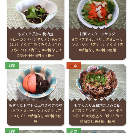
English Page
もずくと長芋の梅納豆
甘酒マスタードサラダ
Tags:
ビーガン
ベジタリアン
みつ
Tags:
ウドズオイル
サラダ
ビーガ
ば
もずく
手作りみりん
手作
ン
ベジタリアン
もずく
甘酒
りめんつゆ
梅干し
砂糖なし
砂糖なし
砂糖不使用
砂糖不使用
納豆
長芋
Categories:
Categories:
副菜
主食
もずくとトマトと玉ねぎの酢の物
もずく入り五目炊き込みご飯
Tags:
トマト
ビーガン
ベジタリア
Tags:
ごぼう
もずく
干しシイタケ
ン
もずく
砂糖なし
砂糖不使
桜エビ
炊き込みご飯
玄米
用
砂糖なし
砂糖不使用
Categories:
Categories:
副菜
副菜