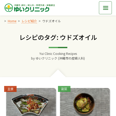
Skip
to
content
Home
レシピ紹介
ウドズオイル
レシピのタグ: ウドズオイル
Home
交通アクセス
Yui Clinic Cooking Recipes
by
ゆいクリニック (沖縄市の産婦人科)
院長からのごあいさつ
ゆいクリニックの経営理念
Categories:
Categories:
主食
副菜
診療料金
妊婦健診