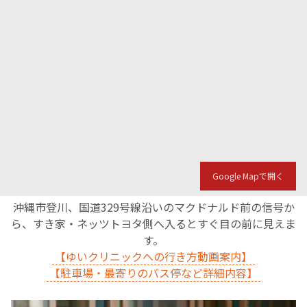
Google Mapで開く
沖縄市登川、国道329号線沿いのマクドナルド前の信号か
ら、すき家・ネッツトヨタ側へ入るとすぐ目の前に見えま
す。
【ゆいクリニックへの行き方動画案内】
【駐車場・最寄りのバス停など詳細内容】