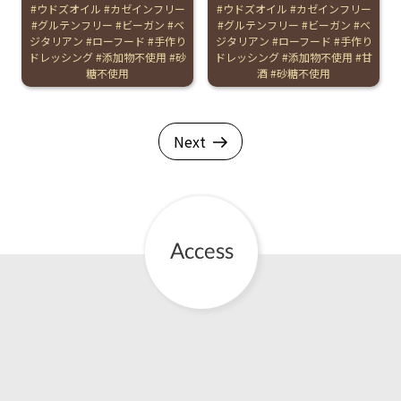
Tags:
ウドズオイル
カゼインフリー
Tags:
ウドズオイル
カゼインフリー
グルテンフリー
ビーガン
ベ
グルテンフリー
ビーガン
ベ
ジタリアン
ローフード
手作り
ジタリアン
ローフード
手作り
ドレッシング
添加物不使用
砂
ドレッシング
添加物不使用
甘
糖不使用
酒
砂糖不使用
Next