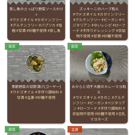
蒸し魚のさっぱり野菜ソースかけ
ズッキーニのハーブ和え
お産について
⭐︎
Tags:
ウドズオイル
カゼインフリー
Tags:
ウドズオイル
カゼインフリー
グルテンフリー
ビーガン
ベ
グルテンフリー
パプリカ
塩
ジタリアン
ゆいレシピ
ローフ
親と子の結びつき支援
麹
甘酒
砂糖不使用
蒸し魚
ード
手作りドレッシング
添加
物不使用
甘酒
砂糖不使用
母乳育児
Categories:
Categories:
副菜
副菜
予防接種
その他の診療内容
季節野菜の甘酢漬け(ゴーヤー)
おからと切干大根のカレーマヨ和
Tags:
ウドズオイル
手作り調味料
え
‘さんルーム’ でさまざまな講座・クラス
甘酒
生姜
砂糖不使用
Tags:
ウドズオイル
きのこ
グルテ
ンフリー
ビーガン
ベジタリア
ン
ローフード
手作り調味料
添加物不使用
砂糖不使用
豆乳
遠方にお住まいで当院での出産を希望される方へ
マヨネーズ
Categories:
Categories:
副菜
主食
医師プロフィール