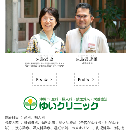
Profile
Profile
診療科目 ： 産科、婦人科
診療内容 ： 妊婦健診、母乳外来、婦人科検診（子宮がん検診・乳がん検
診）、漢方診療、婦人科診療、避妊相談、ホメオパシー、乳児健診、予防接