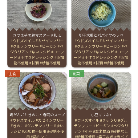
English Page
さつま芋の粒マスタード和え
切干大根とパパイヤのラペ
Tags:
ウドズオイル
カゼインフリー
Tags:
ウドズオイル
カゼインフリー
グルテンフリー
ビーガン
ベ
グルテンフリー
ビーガン
ベ
ジタリアン
ゆいレシピ
ローフ
ジタリアン
ゆいレシピ
ローフ
ード
手作りドレッシング
添加
ード
手作りドレッシング
添加
物不使用
甘酒
砂糖不使用
物不使用
甘酒
砂糖不使用
Categories:
Categories:
主食
副菜
鶏だんごときのこと春雨のスープ
小豆マリネ⭐︎
Tags:
ウドズオイル
カゼインフリー
Tags:
ウドズオイル
きゅうり
グル
きのこ
グルテンフリー
ゆい
テンフリー
ビーガン
ベジタリ
レシピ
添加物不使用
砂糖不使
アン
小豆
玄米甘酒
砂糖なし
用
鶏ミンチ
砂糖不使用
紫玉ねぎ
赤パプ