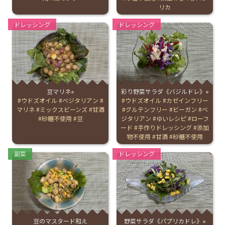
リカ
Categories:
Categories:
ドレッシング
ドレッシング
豆マリネ⭐︎
彩り野菜サラダ《バジルドレ》⭐︎
Tags:
ウドズオイル
ベジタリアン
Tags:
ウドズオイル
カゼインフリー
マリネ
ミックスビーンズ
甘酒
グルテンフリー
ビーガン
ベ
砂糖不使用
豆
ジタリアン
ゆいレシピ
ローフ
ード
手作りドレッシング
添加
物不使用
甘酒
砂糖不使用
Categories:
Categories:
副菜
ドレッシング
豆のマスタード和え
野菜サラダ《パプリカドレ》⭐︎