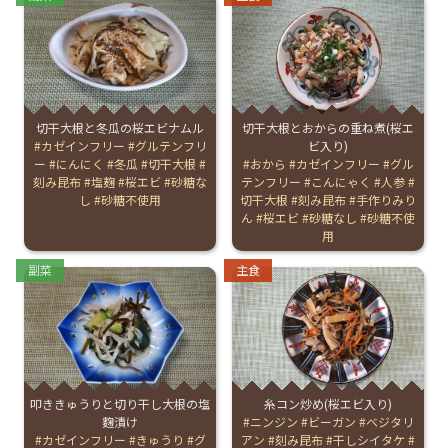
切干大根と冬瓜の桜エビナムル
切干大根とおからの重ね煮(桜エ
Tags:
カゼインフリー
グルテンフリ
ビ入り)
ー
にんにく
冬瓜
切干大根
Tags:
おから
カゼインフリー
グル
刻み昆布
塩麹
桜エビ
砂糖な
テンフリー
こんにゃく
人参
し
砂糖不使用
切干大根
刻み昆布
手作りみり
ん
桜エビ
砂糖なし
砂糖不使
用
Categories:
Categories:
副菜
主食
叩ききゅうりと切り干し大根の塩
糸コン炒め(桜エビ入り)
麴漬け
Tags:
ニンジン
ビーガン
ベジタリ
Tags:
カゼインフリー
きゅうり
グ
アン
刻み昆布
干しシイタケ