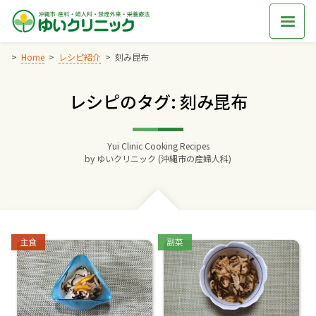
Skip
to
content
Home
レシピ紹介
刻み昆布
レシピのタグ: 刻み昆布
Home
交通アクセス
Yui Clinic Cooking Recipes
by
ゆいクリニック (沖縄市の産婦人科)
院長からのごあいさつ
ゆいクリニックの経営理念
Categories:
Categories:
主食
副菜
診療料金
妊婦健診