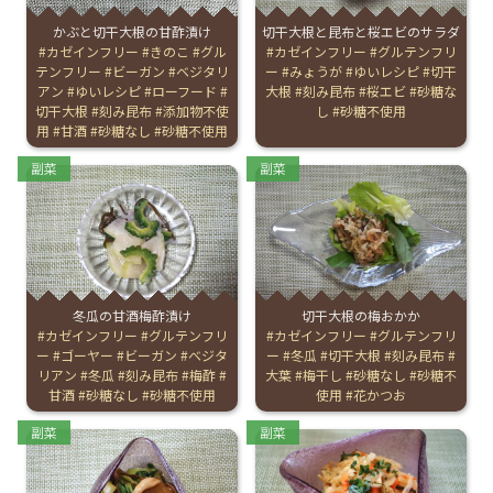
かぶと切干大根の甘酢漬け
切干大根と昆布と桜エビのサラダ
お産について
Tags:
カゼインフリー
きのこ
グル
Tags:
カゼインフリー
グルテンフリ
テンフリー
ビーガン
ベジタリ
ー
みょうが
ゆいレシピ
切干
アン
ゆいレシピ
ローフード
大根
刻み昆布
桜エビ
砂糖な
親と子の結びつき支援
切干大根
刻み昆布
添加物不使
し
砂糖不使用
用
甘酒
砂糖なし
砂糖不使用
母乳育児
Categories:
Categories:
副菜
副菜
予防接種
その他の診療内容
冬瓜の甘酒梅酢漬け
切干大根の梅おかか
Tags:
カゼインフリー
グルテンフリ
Tags:
カゼインフリー
グルテンフリ
‘さんルーム’ でさまざまな講座・クラス
ー
ゴーヤー
ビーガン
ベジタ
ー
冬瓜
切干大根
刻み昆布
リアン
冬瓜
刻み昆布
梅酢
大葉
梅干し
砂糖なし
砂糖不
甘酒
砂糖なし
砂糖不使用
使用
花かつお
遠方にお住まいで当院での出産を希望される方へ
Categories:
Categories:
副菜
副菜
医師プロフィール