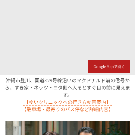
Google Mapで開く
沖縄市登川、国道329号線沿いのマクドナルド前の信号か
ら、すき家・ネッツトヨタ側へ入るとすぐ目の前に見えま
す。
【ゆいクリニックへの行き方動画案内】
【駐車場・最寄りのバス停など詳細内容】