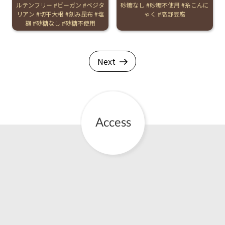
ルテンフリー
ビーガン
ベジタ
砂糖なし
砂糖不使用
糸こんに
リアン
切干大根
刻み昆布
塩
ゃく
高野豆腐
麹
砂糖なし
砂糖不使用
Next