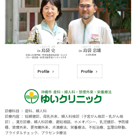
Profile
Profile
診療科目 ： 産科、婦人科
診療内容 ： 妊婦健診、母乳外来、婦人科検診（子宮がん検診・乳がん検
診）、漢方診療、婦人科診療、避妊相談、ホメオパシー、乳児健診、予防接
種、禁煙外来、更年期外来、点滴療法、栄養療法、不妊治療、生理日移動、
ブライダルチェック、プラセンタ療法