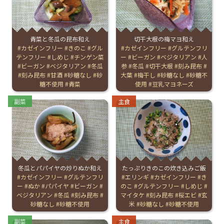
English Page
青菜と冬瓜の昆布和え
切干大根の梅マヨ和え
Tags:
カゼインフリー
きのこ
グル
Tags:
カゼインフリー
グルテンフリ
テンフリー
しめじ
チンゲン菜
ー
ビーガン
ベジタリアン
人
ビーガン
ベジタリアン
冬瓜
参
冬瓜
切干大根
刻み昆布
刻み昆布
甘酒
砂糖なし
砂
大葉
梅干し
砂糖なし
砂糖不
糖不使用
青菜
使用
豆乳マヨネーズ
Categories:
Categories:
副菜
主食
冬瓜とパパイヤの炒りぬか和え
たっぷりきのこの炊き込みご飯
Tags:
カゼインフリー
グルテンフリ
Tags:
エリンギ
カゼインフリー
き
ー
ぬか
パパイヤ
ビーガン
のこ
グルテンフリー
しめじ
ベジタリアン
冬瓜
刻み昆布
マイタケ
刻み昆布
桜エビ
玄
砂糖なし
砂糖不使用
米
砂糖なし
砂糖不使用
Categories:
Categories:
副菜
主食