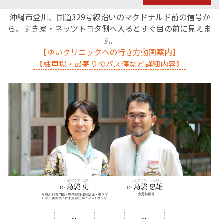
沖縄市登川、国道329号線沿いのマクドナルド前の信号か
ら、すき家・ネッツトヨタ側へ入るとすぐ目の前に見えま
す。
【ゆいクリニックへの行き方動画案内】
【駐車場・最寄りのバス停など詳細内容】