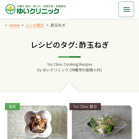
Skip
to
content
Home
レシピ紹介
酢玉ねぎ
レシピのタグ: 酢玉ねぎ
Home
交通アクセス
Yui Clinic Cooking Recipes
by
ゆいクリニック (沖縄市の産婦人科)
院長からのごあいさつ
ゆいクリニックの経営理念
Categories:
Categories:
副菜
Yui Clinic 献立
診療料金
妊婦健診