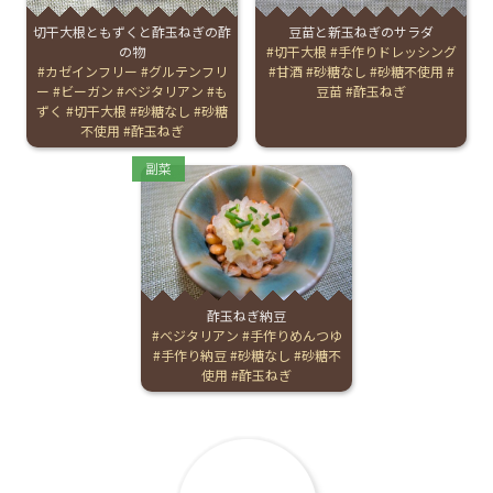
切干大根ともずくと酢玉ねぎの酢
豆苗と新玉ねぎのサラダ
お産について
の物
Tags:
切干大根
手作りドレッシング
Tags:
カゼインフリー
グルテンフリ
甘酒
砂糖なし
砂糖不使用
ー
ビーガン
ベジタリアン
も
豆苗
酢玉ねぎ
親と子の結びつき支援
ずく
切干大根
砂糖なし
砂糖
不使用
酢玉ねぎ
母乳育児
Categories:
副菜
予防接種
その他の診療内容
酢玉ねぎ納豆
Tags:
ベジタリアン
手作りめんつゆ
‘さんルーム’ でさまざまな講座・クラス
手作り納豆
砂糖なし
砂糖不
使用
酢玉ねぎ
遠方にお住まいで当院での出産を希望される方へ
医師プロフィール