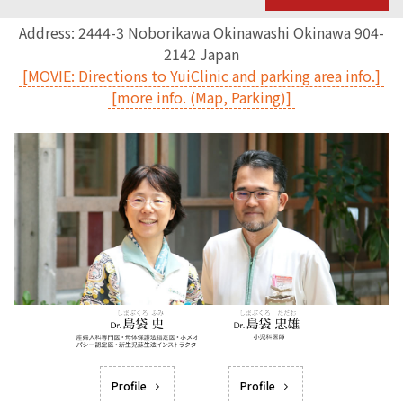
Address: 2444-3 Noborikawa Okinawashi Okinawa 904-
2142 Japan
[MOVIE: Directions to YuiClinic and parking area info.]
[more info. (Map, Parking)]
Profile
Profile