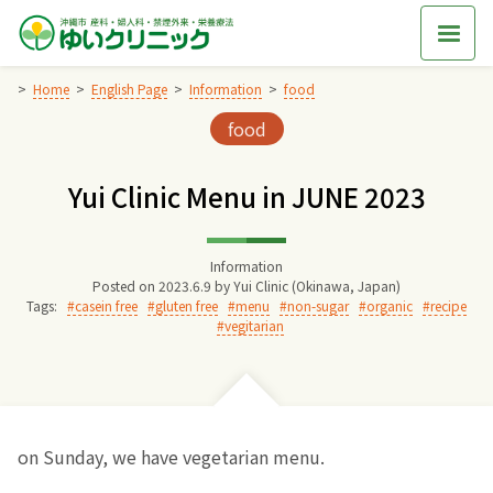
Skip
to
content
Home
English Page
Information
food
Categories:
food
Home
Yui Clinic Menu in JUNE 2023
交通アクセス
Information
院長からのごあいさつ
Posted on
2023.6.9
by
Yui Clinic (Okinawa, Japan)
Tags:
casein free
gluten free
menu
non-sugar
organic
recipe
vegitarian
ゆいクリニックの経営理念
診療料金
on Sunday, we have vegetarian menu.
妊婦健診