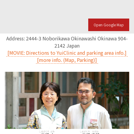
Open Google Map
Address: 2444-3 Noborikawa Okinawashi Okinawa 904-
2142 Japan
[MOVIE: Directions to YuiClinic and parking area info.]
[more info. (Map, Parking)]