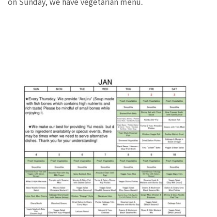
on Sunday, we have vegetarian menu.
お産について
親と子の結びつき支援
母乳育児
予防接種
その他の診療内容
‘さんルーム’ でさまざまな講座・クラス
遠方にお住まいで当院での出産を希望される方へ
医師プロフィール