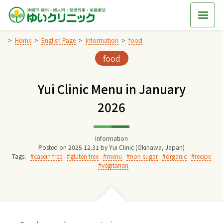
Skip
to
content
Home
English Page
Information
food
Categories:
food
Home
Yui Clinic Menu in January
交通アクセス
2026
院長からのごあいさつ
Information
Posted on
2025.12.31
by
Yui Clinic (Okinawa, Japan)
ゆいクリニックの経営理念
Tags:
casein free
gluten free
menu
non-sugar
organic
recipe
vegitarian
診療料金
妊婦健診