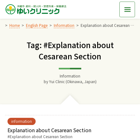
Skip
to
content
Home
English Page
Information
Explanation about Cesarean Section
Tag: #Explanation about
Home
Cesarean Section
交通アクセス
Information
院長からのごあいさつ
by
Yui Clinic (Okinawa, Japan)
ゆいクリニックの経営理念
診療料金
information
Explanation about Cesarean Section
妊婦健診
Tags:
Explanation about Cesarean Section