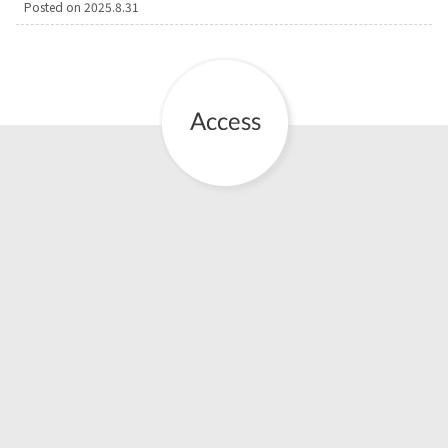
Posted on
2025.8.31
お産について
親と子の結びつき支援
母乳育児
予防接種
その他の診療内容
‘さんルーム’ でさまざまな講座・クラス
遠方にお住まいで当院での出産を希望される方へ
医師プロフィール