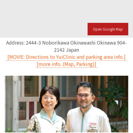
English Page
Open Google Map
Address: 2444-3 Noborikawa Okinawashi Okinawa 904-
2142 Japan
[MOVIE: Directions to YuiClinic and parking area info.]
[more info. (Map, Parking)]