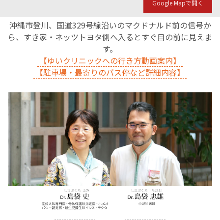
Google Mapで開く
沖縄市登川、国道329号線沿いのマクドナルド前の信号か
ら、すき家・ネッツトヨタ側へ入るとすぐ目の前に見えま
す。
【ゆいクリニックへの行き方動画案内】
【駐車場・最寄りのバス停など詳細内容】