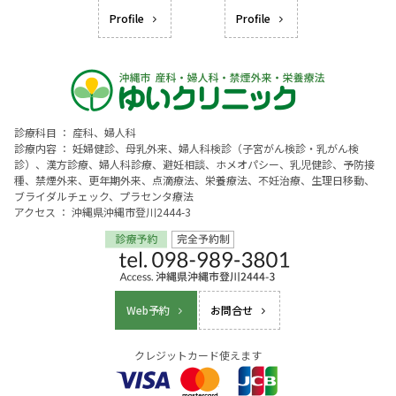
Profile
Profile
診療科目 ： 産科、婦人科
診療内容 ： 妊婦健診、母乳外来、婦人科検診（子宮がん検診・乳がん検
診）、漢方診療、婦人科診療、避妊相談、ホメオパシー、乳児健診、予防接
種、禁煙外来、更年期外来、点滴療法、栄養療法、不妊治療、生理日移動、
ブライダルチェック、プラセンタ療法
アクセス ： 沖縄県沖縄市登川2444-3
Web予約
お問合せ
クレジットカード使えます