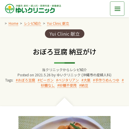
Skip
to
content
Home
レシピ紹介
Yui Clinic 献立
Categories:
Yui Clinic 献立
Home
おぼろ豆腐 納豆がけ
交通アクセス
当クリニックからレシピ紹介
院長からのごあいさつ
Posted on
2021.5.26
by
ゆいクリニック (沖縄市の産婦人科)
Tags:
おぼろ豆腐
ビーガン
ベジタリアン
大葉
手作りめんつゆ
砂糖なし
砂糖不使用
納豆
ゆいクリニックの経営理念
診療料金
妊婦健診