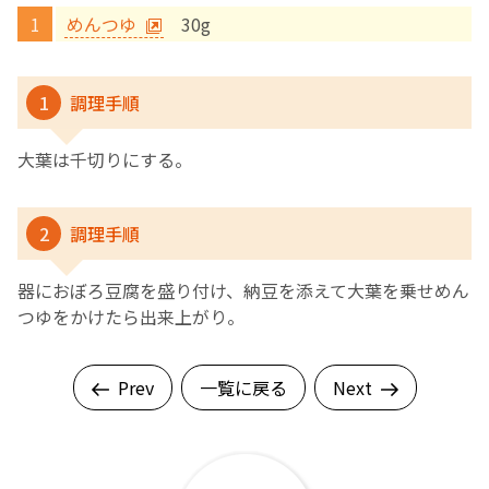
めんつゆ
30g
English Page
1
調理手順
大葉は千切りにする。
2
調理手順
器におぼろ豆腐を盛り付け、納豆を添えて大葉を乗せめん
つゆをかけたら出来上がり。
Prev
一覧に戻る
Next