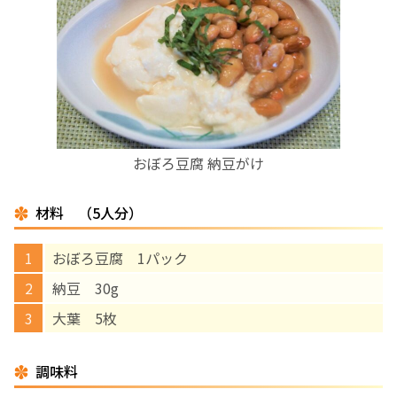
お産について
親と子の結びつき支援
母乳育児
おぼろ豆腐 納豆がけ
予防接種
材料 （5人分）
その他の診療内容
おぼろ豆腐 1パック
‘さんルーム’ でさまざまな講座・クラス
納豆 30g
大葉 5枚
遠方にお住まいで当院での出産を希望される方へ
調味料
医師プロフィール