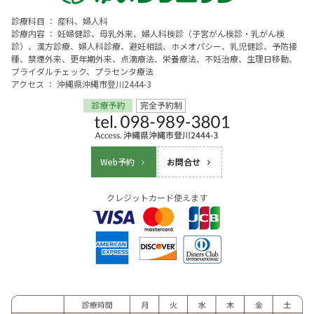
診療科目 ： 産科、婦人科
診療内容 ： 妊婦健診、母乳外来、婦人科検診（子宮がん検診・乳がん検
診）、漢方診療、婦人科診療、避妊相談、ホメオパシー、乳児健診、予防接
種、禁煙外来、更年期外来、点滴療法、栄養療法、不妊治療、生理日移動、
ブライダルチェック、プラセンタ療法
アクセス ： 沖縄県沖縄市登川2444-3
Web予約
お問合せ
クレジットカード使えます