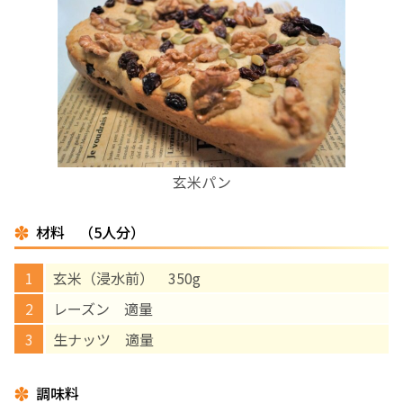
お産について
親と子の結びつき支援
母乳育児
玄米パン
予防接種
材料 （5人分）
その他の診療内容
玄米（浸水前） 350g
‘さんルーム’ でさまざまな講座・クラス
レーズン 適量
生ナッツ 適量
遠方にお住まいで当院での出産を希望される方へ
調味料
医師プロフィール