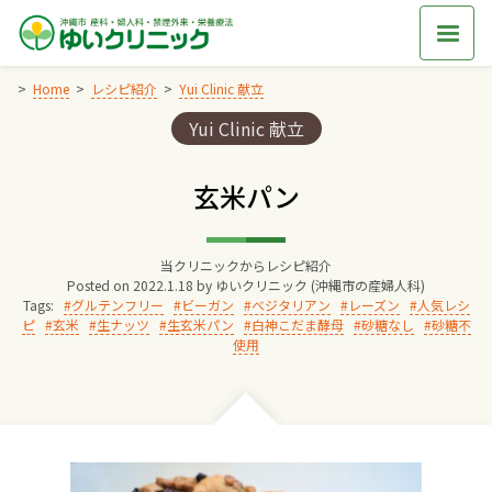
Skip
to
content
Home
レシピ紹介
Yui Clinic 献立
Categories:
Yui Clinic 献立
Home
玄米パン
交通アクセス
当クリニックからレシピ紹介
院長からのごあいさつ
Posted on
2022.1.18
by
ゆいクリニック (沖縄市の産婦人科)
Tags:
グルテンフリー
ビーガン
ベジタリアン
レーズン
人気レシ
ピ
玄米
生ナッツ
生玄米パン
白神こだま酵母
砂糖なし
砂糖不
ゆいクリニックの経営理念
使用
診療料金
妊婦健診