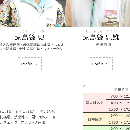
Profile
Profile
宮がん検診・乳がん検診）、漢方診療、
防接種、禁煙外来、更年期外来、点
ルチェック、プラセンタ療法