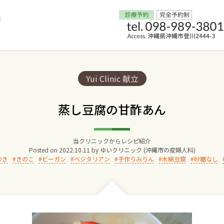
Home
Categories:
Yui Clinic 献立
交通アクセス
蒸し豆腐の甘酢あん
院長からのごあいさつ
当クリニックからレシピ紹介
Posted on
2022.10.11
by
ゆいクリニック (沖縄市の産婦人科)
ゆいクリニックの経営理念
のき
きのこ
ビーガン
ベジタリアン
手作りみりん
木綿豆腐
砂糖なし
診療料金
妊婦健診