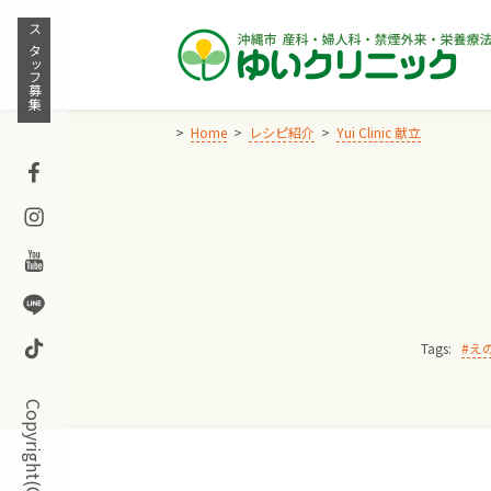
Skip
to
スタッフ募集
content
Home
レシピ紹介
Yui Clinic 献立
Facebook
Instagram
Youtube
Line
TikTok
Tags:
え