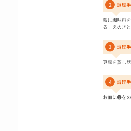
2
調理手
鍋に調味料を
る。えのきと
3
調理手
豆腐を蒸し器
4
調理手
お皿に❸をの