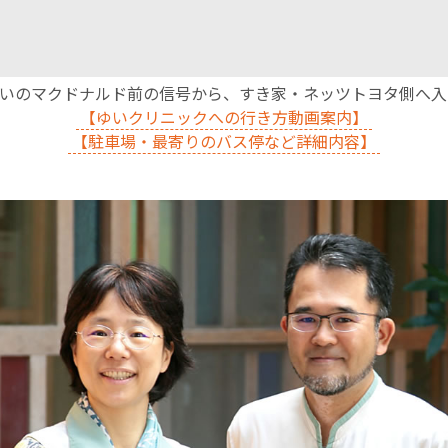
沿いのマクドナルド前の信号から、すき家・ネッツトヨタ側へ
【ゆいクリニックへの行き方動画案内】
【駐車場・最寄りのバス停など詳細内容】