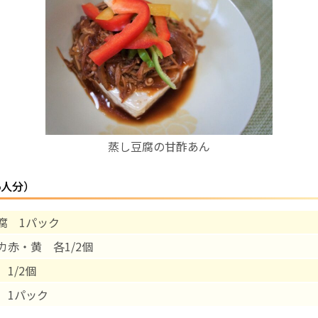
お産について
親と子の結びつき支援
母乳育児
蒸し豆腐の甘酢あん
予防接種
5人分）
その他の診療内容
腐 1パック
‘さんルーム’ でさまざまな講座・クラス
カ赤・黄 各1/2個
遠方にお住まいで当院での出産を希望される方へ
1/2個
 1パック
医師プロフィール