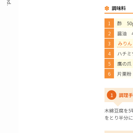
調味料
酢 50
醤油 4
みりん
ハチミ
鷹の爪
片栗粉
1
調理手
木綿豆腐を5
をとり半分に