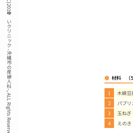
Copyright(C)2018ゆいクリニック -沖縄市の産婦人科-, ALL Rights Reserved.
材料 （
木綿豆
パプリ
玉ねぎ 
えのき