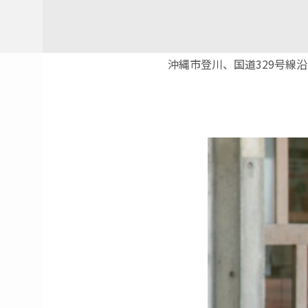
沖縄市登川、国道329号線