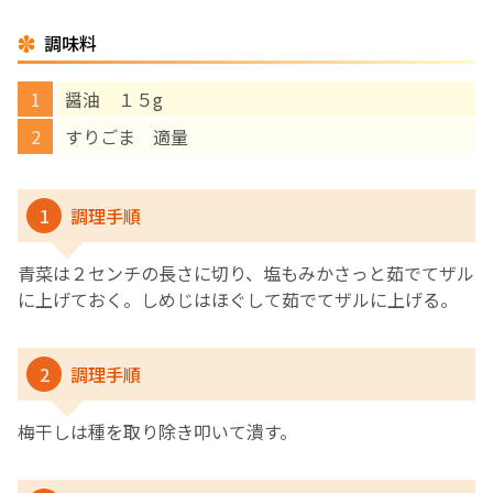
調味料
English Page
醤油 １５g
すりごま 適量
1
調理手順
青菜は２センチの長さに切り、塩もみかさっと茹でてザル
に上げておく。しめじはほぐして茹でてザルに上げる。
2
調理手順
梅干しは種を取り除き叩いて潰す。