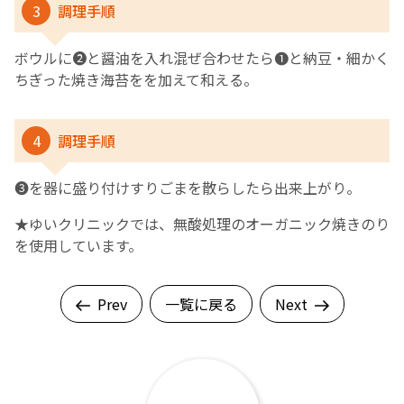
3
調理手順
ボウルに❷と醤油を入れ混ぜ合わせたら❶と納豆・細かく
ちぎった焼き海苔をを加えて和える。
4
調理手順
❸を器に盛り付けすりごまを散らしたら出来上がり。
★ゆいクリニックでは、無酸処理のオーガニック焼きのり
を使用しています。
Prev
一覧に戻る
Next