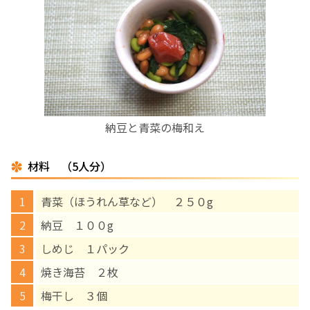
お産について
親と子の結びつき支援
母乳育児
納豆と青菜の梅和え
予防接種
材料 （5人分）
その他の診療内容
青菜（ほうれん草など） ２５０g
‘さんルーム’ でさまざまな講座・クラス
納豆 １００g
しめじ １パック
遠方にお住まいで当院での出産を希望される方へ
焼き海苔 ２枚
梅干し ３個
医師プロフィール