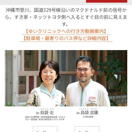
沖縄市登川、国道329号線沿いのマクドナルド前の信号か
ら、すき家・ネッツトヨタ側へ入るとすぐ目の前に見えま
す。
【ゆいクリニックへの行き方動画案内】
【駐車場・最寄りのバス停など詳細内容】