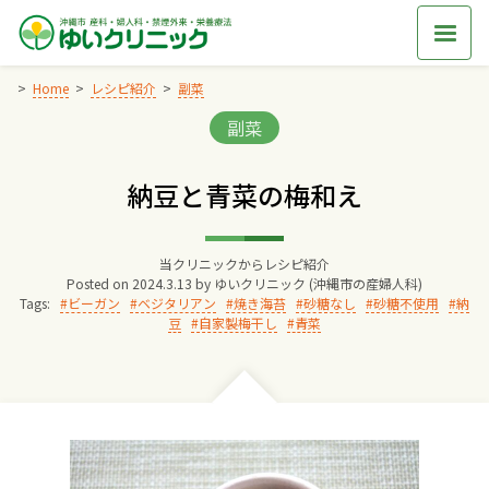
Skip
to
content
Home
レシピ紹介
副菜
Categories:
副菜
Home
納豆と青菜の梅和え
交通アクセス
当クリニックからレシピ紹介
院長からのごあいさつ
Posted on
2024.3.13
by
ゆいクリニック (沖縄市の産婦人科)
Tags:
ビーガン
ベジタリアン
焼き海苔
砂糖なし
砂糖不使用
納
豆
自家製梅干し
青菜
ゆいクリニックの経営理念
診療料金
妊婦健診