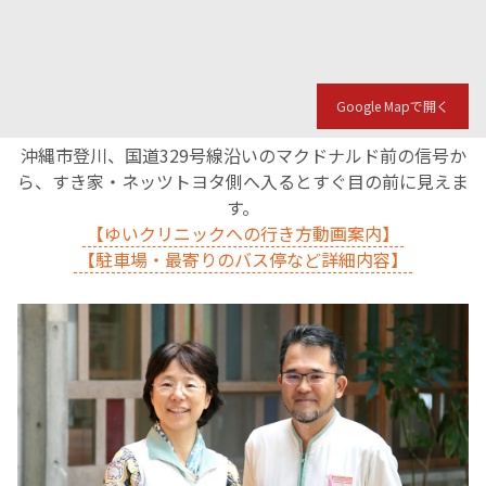
Google Mapで開く
沖縄市登川、国道329号線沿いのマクドナルド前の信号か
ら、すき家・ネッツトヨタ側へ入るとすぐ目の前に見えま
す。
【ゆいクリニックへの行き方動画案内】
【駐車場・最寄りのバス停など詳細内容】