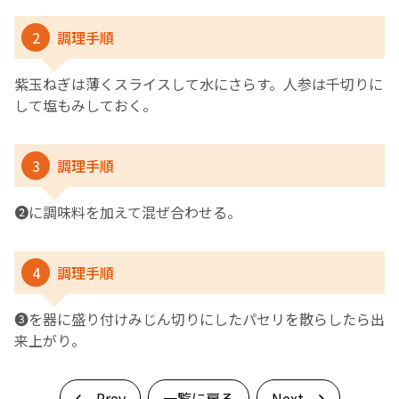
2
調理手順
紫玉ねぎは薄くスライスして水にさらす。人参は千切りに
して塩もみしておく。
3
調理手順
❷に調味料を加えて混ぜ合わせる。
4
調理手順
❸を器に盛り付けみじん切りにしたパセリを散らしたら出
来上がり。
Prev
一覧に戻る
Next