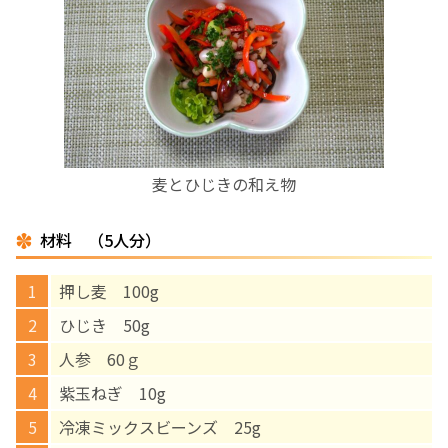
お産について
親と子の結びつき支援
母乳育児
麦とひじきの和え物
予防接種
材料 （5人分）
その他の診療内容
押し麦 100g
‘さんルーム’ でさまざまな講座・クラス
ひじき 50g
人参 60ｇ
遠方にお住まいで当院での出産を希望される方へ
紫玉ねぎ 10g
冷凍ミックスビーンズ 25g
医師プロフィール