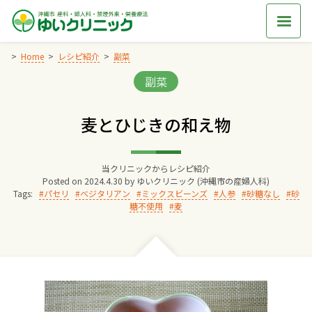
Skip
to
content
Home
レシピ紹介
副菜
Categories:
副菜
Home
麦とひじきの和え物
交通アクセス
当クリニックからレシピ紹介
院長からのごあいさつ
Posted on
2024.4.30
by
ゆいクリニック (沖縄市の産婦人科)
Tags:
パセリ
ベジタリアン
ミックスビーンズ
人参
砂糖なし
砂
糖不使用
麦
ゆいクリニックの経営理念
診療料金
妊婦健診