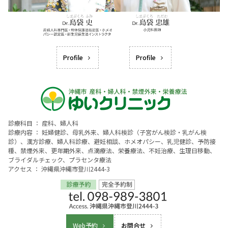
Profile
Profile
診療科目 ： 産科、婦人科
診療内容 ： 妊婦健診、母乳外来、婦人科検診（子宮がん検診・乳がん検
診）、漢方診療、婦人科診療、避妊相談、ホメオパシー、乳児健診、予防接
種、禁煙外来、更年期外来、点滴療法、栄養療法、不妊治療、生理日移動、
ブライダルチェック、プラセンタ療法
アクセス ： 沖縄県沖縄市登川2444-3
Web予約
お問合せ