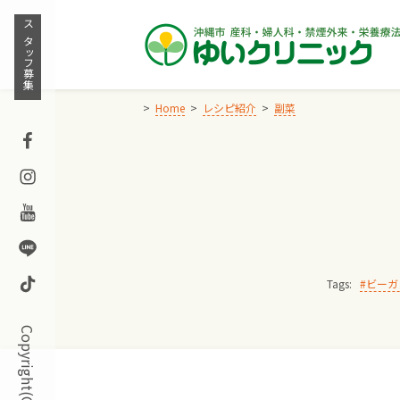
Skip
to
スタッフ募集
content
Home
レシピ紹介
副菜
Facebook
Instagram
Youtube
Line
TikTok
Tags:
ビーガ