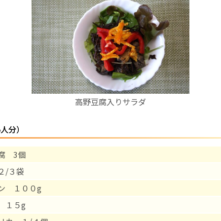
お産について
親と子の結びつき支援
母乳育児
高野豆腐入りサラダ
予防接種
5人分）
その他の診療内容
腐 3個
‘さんルーム’ でさまざまな講座・クラス
２/３袋
遠方にお住まいで当院での出産を希望される方へ
ン １００g
 １５g
医師プロフィール