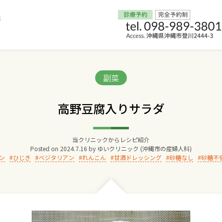
Home
Categories:
副菜
交通アクセス
高野豆腐入りサラダ
院長からのごあいさつ
当クリニックからレシピ紹介
Posted on
2024.7.16
by
ゆいクリニック (沖縄市の産婦人科)
ゆいクリニックの経営理念
ン
ひじき
ベジタリアン
れんこん
甘酒ドレッシング
砂糖なし
砂糖不
診療料金
妊婦健診