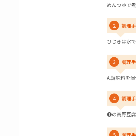
めんつゆで煮
2
調理手
ひじきは水で
3
調理手
A.調味料を
4
調理手
❶の高野豆腐
5
調理手