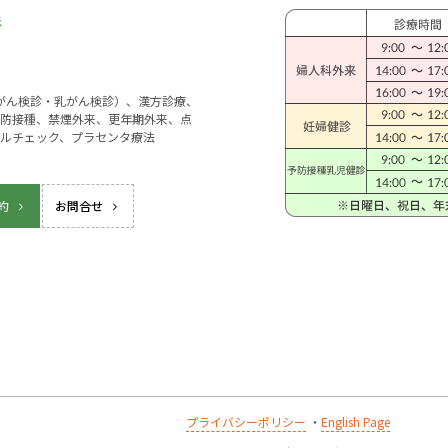
宮がん検診・乳がん検診）、漢方診療、
防接種、禁煙外来、更年期外来、点
ルチェック、プラセンタ療法
約
お問合せ
プライバシーポリシー
・
English Page
k