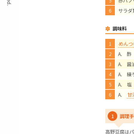
赤パプ
サラダ
調味料
めんつ
A. 酢
A. 醤
A. 
A. 
A.
甘
1
調理手
高野豆腐はパ