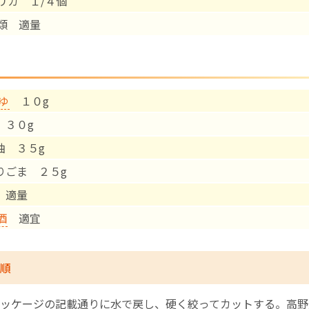
リカ １/４個
類 適量
English Page
ゆ
１０g
 ３０g
油 ３５g
練りごま ２５g
塩 適量
酒
適宜
順
ッケージの記載通りに水で戻し、硬く絞ってカットする。高野