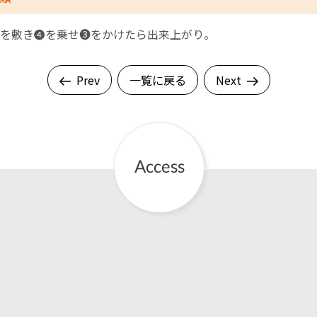
を敷き❹を乗せ❸をかけたら出来上がり。
Prev
一覧に戻る
Next