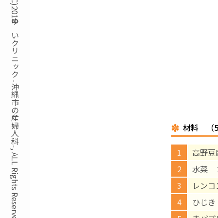
Copyright(C)2018ゆいクリニック -沖縄市の産婦人科-, ALL Rights Reserved.
材料 （
高野豆
水菜 
レンコ
ひじき