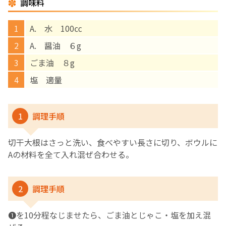
調味料
English Page
A. 水 100㏄
A. 醤油 ６g
ごま油 ８g
塩 適量
1
調理手順
切干大根はさっと洗い、食べやすい長さに切り、ボウルに
Aの材料を全て入れ混ぜ合わせる。
2
調理手順
❶を10分程なじませたら、ごま油とじゃこ・塩を加え混