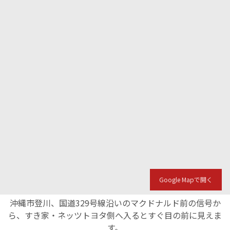
Google Mapで開く
沖縄市登川、国道329号線沿いのマクドナルド前の信号か
ら、すき家・ネッツトヨタ側へ入るとすぐ目の前に見えま
す。