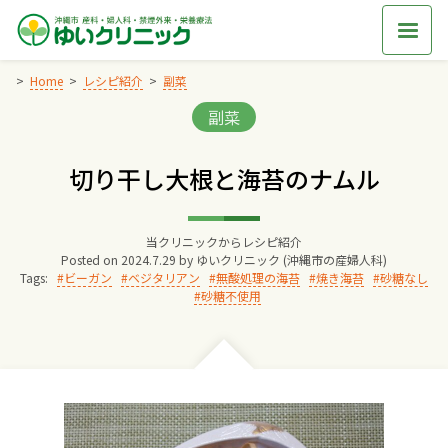
Skip
to
content
Home
レシピ紹介
副菜
Categories:
副菜
Home
切り干し大根と海苔のナムル
交通アクセス
当クリニックからレシピ紹介
院長からのごあいさつ
Posted on
2024.7.29
by
ゆいクリニック (沖縄市の産婦人科)
Tags:
ビーガン
ベジタリアン
無酸処理の海苔
焼き海苔
砂糖なし
砂糖不使用
ゆいクリニックの経営理念
診療料金
妊婦健診