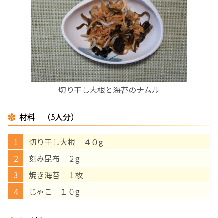
お産について
親と子の結びつき支援
母乳育児
切り干し大根と海苔のナムル
予防接種
材料 （5人分）
その他の診療内容
切り干し大根 ４０g
‘さんルーム’ でさまざまな講座・クラス
刻み昆布 ２g
焼き海苔 １枚
遠方にお住まいで当院での出産を希望される方へ
じゃこ １０g
医師プロフィール