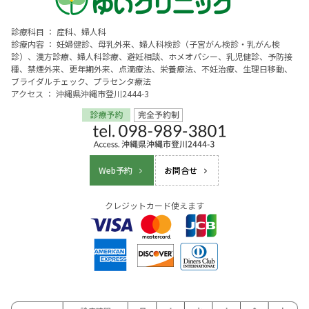
診療科目 ： 産科、婦人科
診療内容 ： 妊婦健診、母乳外来、婦人科検診（子宮がん検診・乳がん検
診）、漢方診療、婦人科診療、避妊相談、ホメオパシー、乳児健診、予防接
種、禁煙外来、更年期外来、点滴療法、栄養療法、不妊治療、生理日移動、
ブライダルチェック、プラセンタ療法
アクセス ： 沖縄県沖縄市登川2444-3
Web予約
お問合せ
クレジットカード使えます