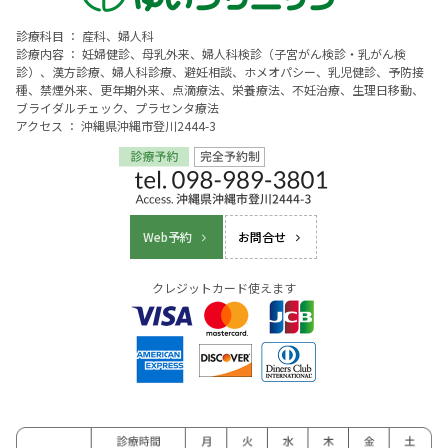
診療科目 ： 産科、婦人科
診療内容 ： 妊婦健診、母乳外来、婦人科検診（子宮がん検診・乳がん検
診）、漢方診療、婦人科診療、避妊相談、ホメオパシー、乳児健診、予防接
種、禁煙外来、更年期外来、点滴療法、栄養療法、不妊治療、生理日移動、
ブライダルチェック、プラセンタ療法
アクセス ： 沖縄県沖縄市登川2444-3
Web予約
お問合せ
クレジットカード使えます