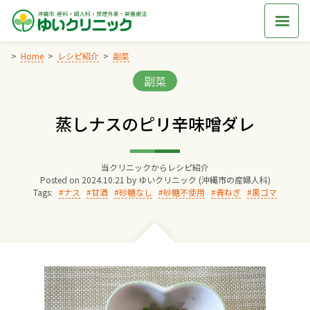
Skip
to
content
Home
レシピ紹介
副菜
Categories:
副菜
Home
蒸しナスのピリ辛味噌ダレ
交通アクセス
当クリニックからレシピ紹介
院長からのごあいさつ
Posted on
2024.10.21
by
ゆいクリニック (沖縄市の産婦人科)
Tags:
ナス
甘酒
砂糖なし
砂糖不使用
青ねぎ
黒ゴマ
ゆいクリニックの経営理念
診療料金
妊婦健診