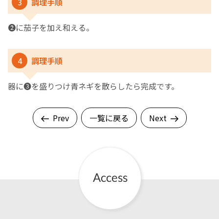
3
調理手順
❷に茄子を加え和える。
4
調理手順
器に❸を盛りつけ青ネギを散らしたら完成です。
Prev
一覧に戻る
Next