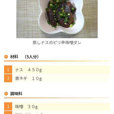
お産について
親と子の結びつき支援
母乳育児
蒸しナスのピリ辛味噌ダレ
予防接種
材料 （5人分）
その他の診療内容
ナス ４５０g
青ネギ １０g
‘さんルーム’ でさまざまな講座・クラス
調味料
遠方にお住まいで当院での出産を希望される方へ
味噌 ３０g
医師プロフィール