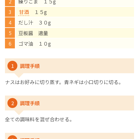
練りごま １５g
甘酒
１５g
English Page
だし汁 ３０g
豆板醤 適量
ゴマ油 １０g
1
調理手順
ナスはお好みに切り蒸す。青ネギは小口切りに切る。
2
調理手順
全ての調味料を混ぜ合わせる。