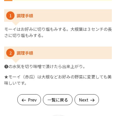
English Page
1
調理手順
モーイはお好みに切り塩もみする。大根葉は３センチの長
さに切り塩もみする。
2
調理手順
❶の水気を切り味噌で漬けたら出来上がり。
★モーイ（赤瓜）は大根などお好みの野菜に変更しても美
味しいです。
Prev
一覧に戻る
Next