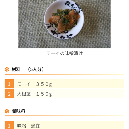
お産について
親と子の結びつき支援
母乳育児
モーイの味噌漬け
予防接種
材料 （5人分）
その他の診療内容
モーイ ３５０g
‘さんルーム’ でさまざまな講座・クラス
大根葉 １５０g
遠方にお住まいで当院での出産を希望される方へ
調味料
味噌 適宜
医師プロフィール