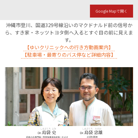
Google Mapで開く
沖縄市登川、国道329号線沿いのマクドナルド前の信号か
ら、すき家・ネッツトヨタ側へ入るとすぐ目の前に見えま
す。
【ゆいクリニックへの行き方動画案内】
【駐車場・最寄りのバス停など詳細内容】