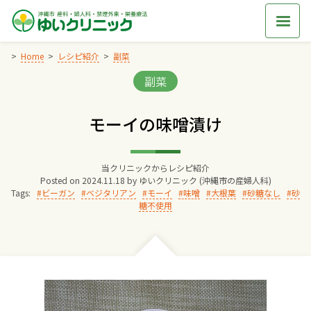
Skip
to
content
Home
レシピ紹介
副菜
Categories:
副菜
Home
モーイの味噌漬け
交通アクセス
当クリニックからレシピ紹介
院長からのごあいさつ
Posted on
2024.11.18
by
ゆいクリニック (沖縄市の産婦人科)
Tags:
ビーガン
ベジタリアン
モーイ
味噌
大根葉
砂糖なし
砂
糖不使用
ゆいクリニックの経営理念
診療料金
妊婦健診