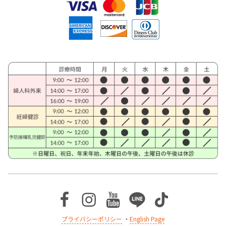
Facebook
Instagram
Youtube
Line
TikTok
プライバシーポリシー
・
English Page