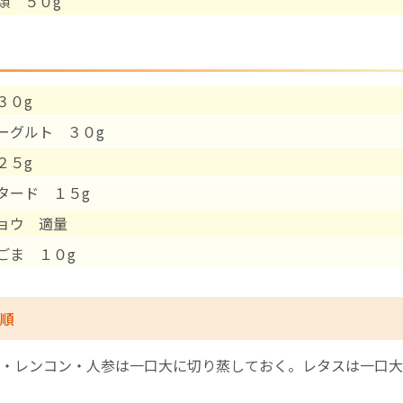
類 ５０g
English Page
３０g
ーグルト ３０g
２５g
タード １５g
ョウ 適量
ごま １０g
順
・レンコン・人参は一口大に切り蒸しておく。レタスは一口大