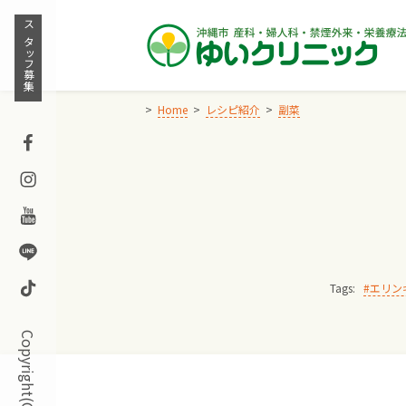
Skip
to
スタッフ募集
content
Home
レシピ紹介
副菜
Facebook
Instagram
Youtube
Line
TikTok
Tags:
エリン