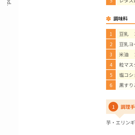
レタス
調味料
豆乳 
豆乳ヨ
米油 
粒マス
塩コシ
黒すり
1
調理手
芋・エリンギ