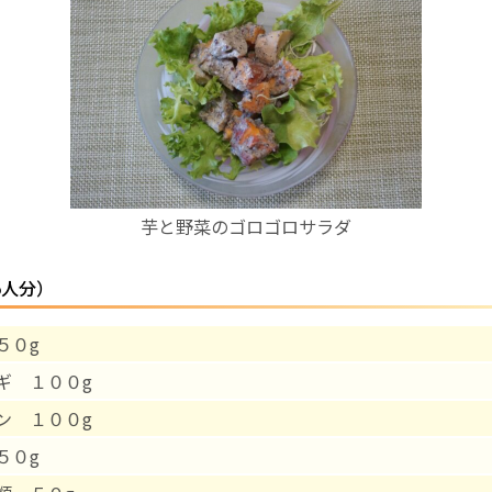
お産について
親と子の結びつき支援
母乳育児
芋と野菜のゴロゴロサラダ
予防接種
5人分）
その他の診療内容
５０g
‘さんルーム’ でさまざまな講座・クラス
ギ １００g
遠方にお住まいで当院での出産を希望される方へ
ン １００g
５０g
医師プロフィール