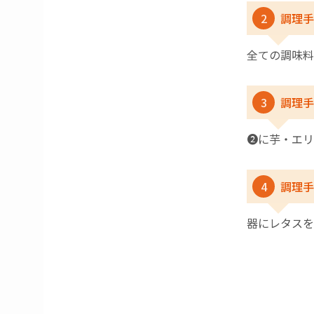
2
調理手
全ての調味料
3
調理手
❷に芋・エリ
4
調理手
器にレタスを