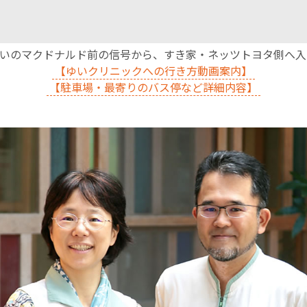
沿いのマクドナルド前の信号から、すき家・ネッツトヨタ側へ
【ゆいクリニックへの行き方動画案内】
【駐車場・最寄りのバス停など詳細内容】