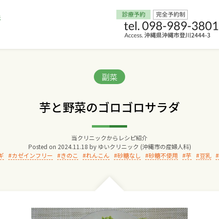
Home
Categories:
副菜
交通アクセス
芋と野菜のゴロゴロサラダ
院長からのごあいさつ
当クリニックからレシピ紹介
Posted on
2024.11.18
by
ゆいクリニック (沖縄市の産婦人科)
ゆいクリニックの経営理念
ギ
カゼインフリー
きのこ
れんこん
砂糖なし
砂糖不使用
芋
豆乳
診療料金
妊婦健診