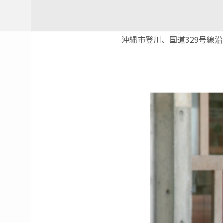
沖縄市登川、国道329号線