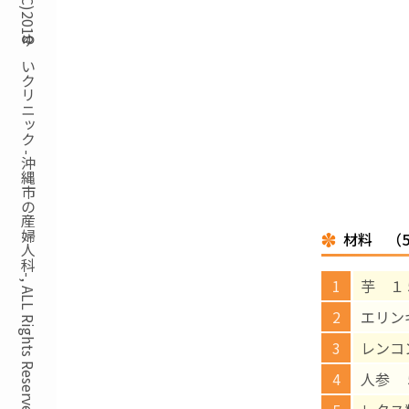
Copyright(C)2018ゆいクリニック -沖縄市の産婦人科-, ALL Rights Reserved.
材料 （
芋 １
エリン
レンコ
人参 