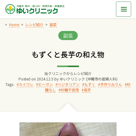
Skip
to
content
Home
レシピ紹介
副菜
Categories:
副菜
Home
もずくと長芋の和え物
交通アクセス
当クリニックからレシピ紹介
院長からのごあいさつ
Posted on
2024.12.5
by
ゆいクリニック (沖縄市の産婦人科)
Tags:
カイワレ
ビーガン
ベジタリアン
もずく
手作りみりん
砂
糖なし
砂糖不使用
長芋
ゆいクリニックの経営理念
診療料金
妊婦健診