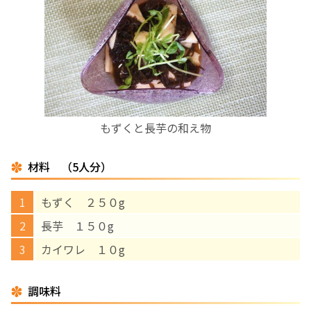
お産について
親と子の結びつき支援
母乳育児
もずくと長芋の和え物
予防接種
材料 （5人分）
その他の診療内容
もずく ２５０g
‘さんルーム’ でさまざまな講座・クラス
長芋 １５０g
カイワレ １０g
遠方にお住まいで当院での出産を希望される方へ
調味料
医師プロフィール