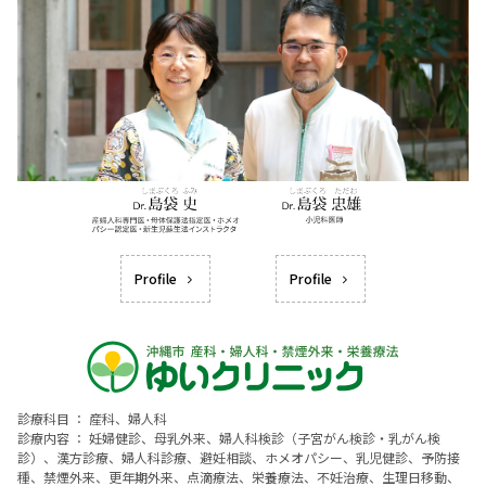
Profile
Profile
診療科目 ： 産科、婦人科
診療内容 ： 妊婦健診、母乳外来、婦人科検診（子宮がん検診・乳がん検
診）、漢方診療、婦人科診療、避妊相談、ホメオパシー、乳児健診、予防接
種、禁煙外来、更年期外来、点滴療法、栄養療法、不妊治療、生理日移動、