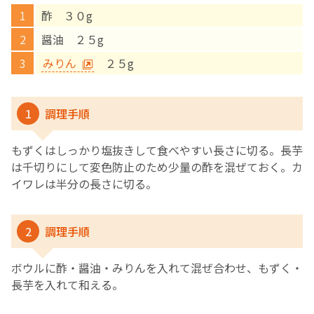
酢 ３０g
English Page
醤油 ２５g
みりん
２５g
1
調理手順
もずくはしっかり塩抜きして食べやすい長さに切る。長芋
は千切りにして変色防止のため少量の酢を混ぜておく。カ
イワレは半分の長さに切る。
2
調理手順
ボウルに酢・醤油・みりんを入れて混ぜ合わせ、もずく・
長芋を入れて和える。