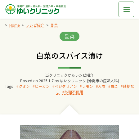
Skip
to
content
Home
レシピ紹介
副菜
Categories:
副菜
Home
白菜のスパイス漬け
交通アクセス
当クリニックからレシピ紹介
院長からのごあいさつ
Posted on
2025.1.7
by
ゆいクリニック (沖縄市の産婦人科)
Tags:
クミン
ビーガン
ベジタリアン
レモン
人参
白菜
砂糖な
し
砂糖不使用
ゆいクリニックの経営理念
診療料金
妊婦健診