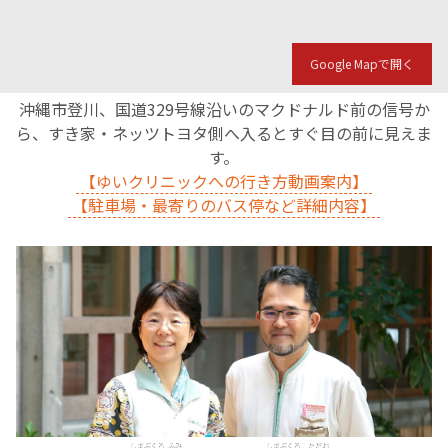
Google Mapで開く
沖縄市登川、国道329号線沿いのマクドナルド前の信号か
ら、すき家・ネッツトヨタ側へ入るとすぐ目の前に見えま
す。
【ゆいクリニックへの行き方動画案内】
【駐車場・最寄りのバス停など詳細内容】