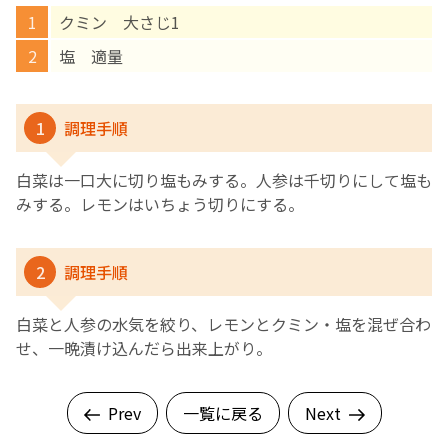
クミン 大さじ1
English Page
塩 適量
1
調理手順
白菜は一口大に切り塩もみする。人参は千切りにして塩も
みする。レモンはいちょう切りにする。
2
調理手順
白菜と人参の水気を絞り、レモンとクミン・塩を混ぜ合わ
せ、一晩漬け込んだら出来上がり。
Prev
一覧に戻る
Next