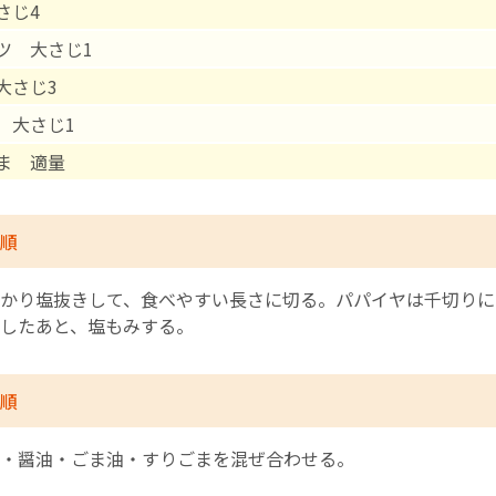
さじ4
ツ 大さじ1
English Page
大さじ3
 大さじ1
ま 適量
順
かり塩抜きして、食べやすい長さに切る。パパイヤは千切りに
したあと、塩もみする。
順
・醤油・ごま油・すりごまを混ぜ合わせる。