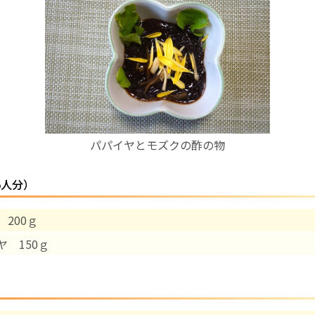
お産について
親と子の結びつき支援
母乳育児
パパイヤとモズクの酢の物
予防接種
5人分）
その他の診療内容
 200ｇ
‘さんルーム’ でさまざまな講座・クラス
ヤ 150ｇ
遠方にお住まいで当院での出産を希望される方へ
医師プロフィール