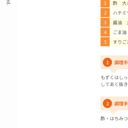
酢 大
ハチミ
醤油 
ごま油
すりご
1
調理手
もずくはしっ
してあく抜き
2
調理手
酢・はちみつ