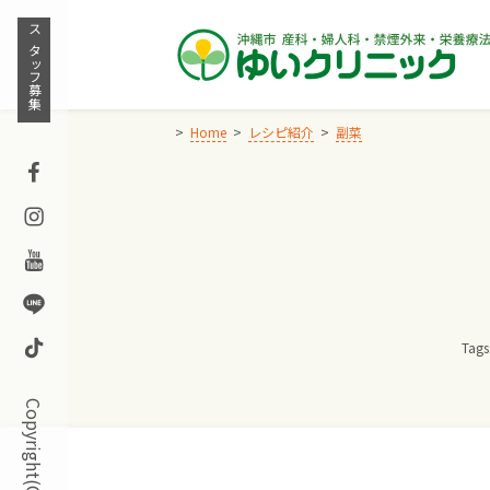
Skip
to
スタッフ募集
content
Home
レシピ紹介
副菜
Facebook
Instagram
Youtube
Line
TikTok
Tags