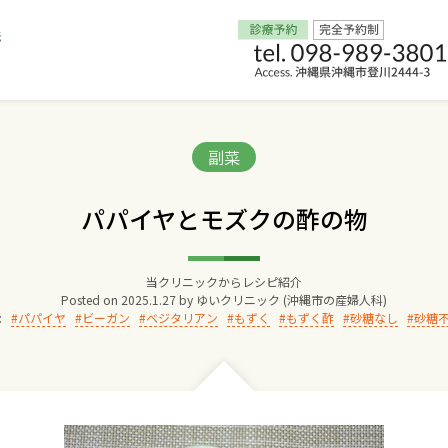
Home
Categories:
副菜
交通アクセス
パパイヤとモズクの酢の物
院長からのごあいさつ
当クリニックからレシピ紹介
Posted on
2025.1.27
by
ゆいクリニック (沖縄市の産婦人科)
ゆいクリニックの経営理念
:
パパイヤ
ビーガン
ベジタリアン
もずく
もずく酢
砂糖なし
砂糖
診療料金
妊婦健診