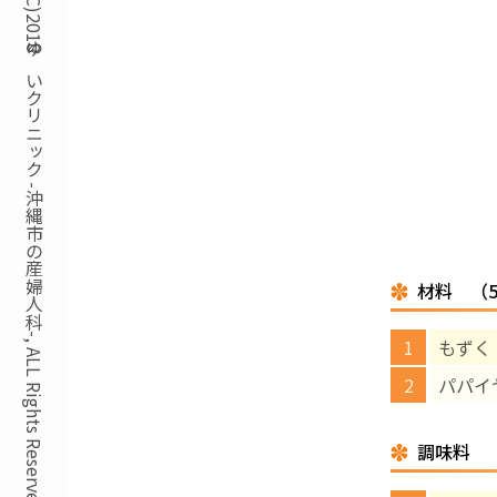
Copyright(C)2018ゆいクリニック -沖縄市の産婦人科-, ALL Rights Reserved.
材料 （
もずく
パパイ
調味料