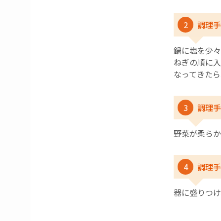
2
調理手
鍋に塩を少々
ねぎの順に入
なってきたら
3
調理手
野菜が柔らか
4
調理手
器に盛りつけ