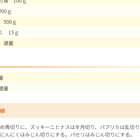
カ黄 100ｇ
00ｇ
English Page
 500ｇ
く 15ｇ
 適量
量
適量
順
め角切りに、ズッキーニとナスは半月切り、パプリカは乱切り
にんにくはみじん切りにする。パセリはみじん切りにする。