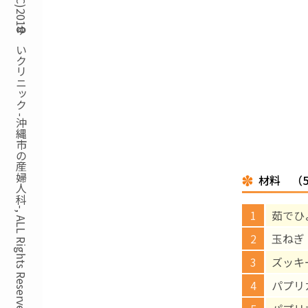
Copyright(C)2018ゆいクリニック -沖縄市の産婦人科-, ALL Rights Reserved.
材料 （
茹でひ
玉ねぎ
ズッキ
パプリ