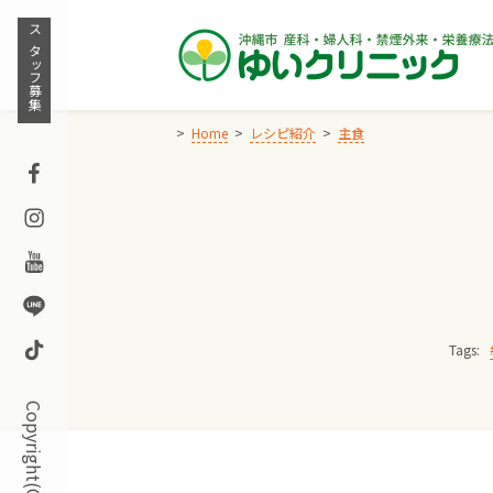
Skip
to
スタッフ募集
content
Home
レシピ紹介
主食
Facebook
Instagram
Youtube
Line
TikTok
Tags: