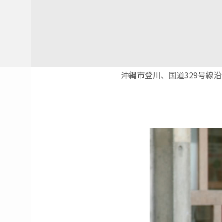
沖縄市登川、国道329号線