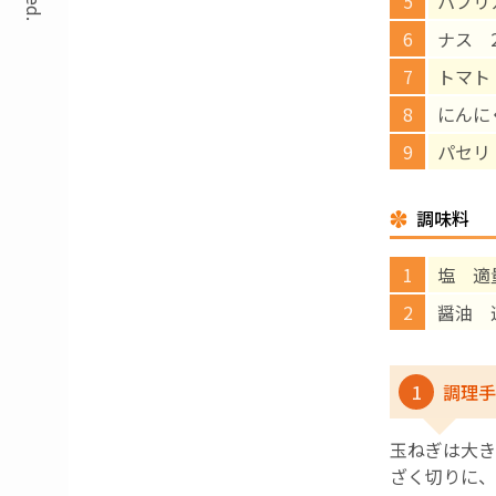
パプリ
ナス 2
トマト
にんに
パセリ
調味料
塩 適
醤油 
1
調理手
玉ねぎは大き
ざく切りに、