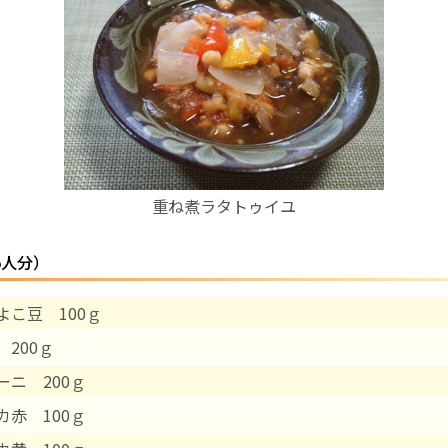
お産について
親と子の結びつき支援
母乳育児
重ね煮ラタトゥイユ
予防接種
5人分）
その他の診療内容
よこ豆 100ｇ
‘さんルーム’ でさまざまな講座・クラス
 200ｇ
遠方にお住まいで当院での出産を希望される方へ
ーニ 200ｇ
カ赤 100ｇ
医師プロフィール