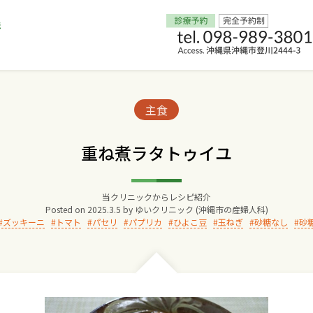
Home
Categories:
主食
交通アクセス
重ね煮ラタトゥイユ
院長からのごあいさつ
当クリニックからレシピ紹介
Posted on
2025.3.5
by
ゆいクリニック (沖縄市の産婦人科)
ゆいクリニックの経営理念
ズッキーニ
トマト
パセリ
パプリカ
ひよこ豆
玉ねぎ
砂糖なし
砂
診療料金
妊婦健診