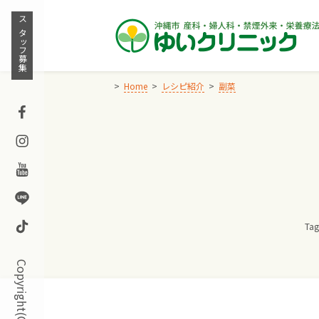
Skip
to
スタッフ募集
content
Home
レシピ紹介
副菜
Facebook
Instagram
Youtube
Line
TikTok
Tag