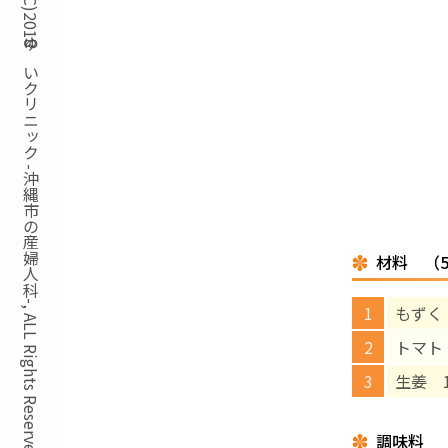
Copyright(C)2018ゆいクリニック -沖縄市の産婦人科-, ALL Rights Reserved.
材料 （
もずく 
トマト
生姜 
調味料