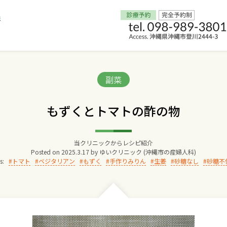
Home
Categories:
副菜
交通アクセス
もずくとトマトの酢の物
院長からのごあいさつ
当クリニックからレシピ紹介
Posted on
2025.3.17
by
ゆいクリニック (沖縄市の産婦人科)
ゆいクリニックの経営理念
s:
トマト
ベジタリアン
もずく
手作りみりん
生姜
砂糖なし
砂糖不
診療料金
妊婦健診