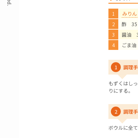
みりん
酢 35
醤油 
ごま油
1
調理手
もずくはしっ
りにする。
2
調理手
ボウルに全て