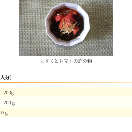
お産について
親と子の結びつき支援
母乳育児
もずくとトマトの酢の物
予防接種
5人分）
その他の診療内容
200g
‘さんルーム’ でさまざまな講座・クラス
 200ｇ
遠方にお住まいで当院での出産を希望される方へ
10ｇ
医師プロフィール