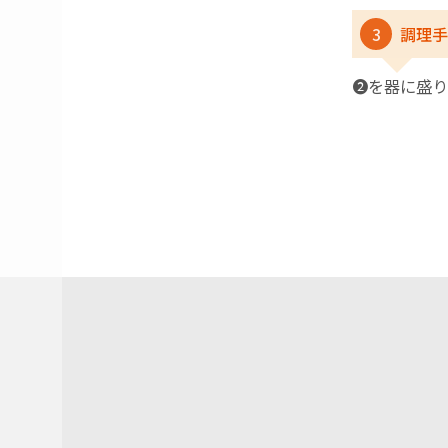
3
調理手
❷を器に盛り