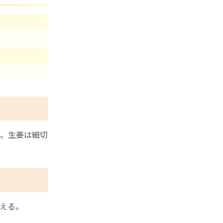
。生姜は細切
える。