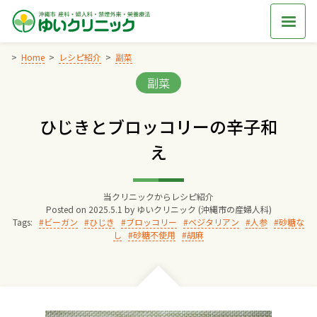
Skip
to
content
Home
レシピ紹介
副菜
Categories:
副菜
Home
ひじきとブロッコリーの辛子和
交通アクセス
え
院長からのごあいさつ
当クリニックからレシピ紹介
Posted on
2025.5.1
by
ゆいクリニック (沖縄市の産婦人科)
ゆいクリニックの経営理念
Tags:
ビーガン
ひじき
ブロッコリー
ベジタリアン
人参
砂糖な
し
砂糖不使用
胡麻
診療料金
妊婦健診