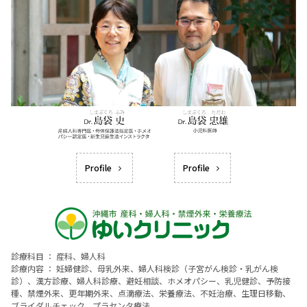
Profile
Profile
診療科目 ： 産科、婦人科
診療内容 ： 妊婦健診、母乳外来、婦人科検診（子宮がん検診・乳がん検
診）、漢方診療、婦人科診療、避妊相談、ホメオパシー、乳児健診、予防接
種、禁煙外来、更年期外来、点滴療法、栄養療法、不妊治療、生理日移動、
ブライダルチェック、プラセンタ療法