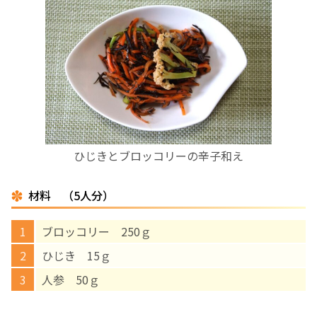
お産について
親と子の結びつき支援
母乳育児
予防接種
ひじきとブロッコリーの辛子和え
その他の診療内容
材料 （5人分）
‘さんルーム’ でさまざまな講座・クラス
ブロッコリー 250ｇ
ひじき 15ｇ
遠方にお住まいで当院での出産を希望される方へ
人参 50ｇ
医師プロフィール