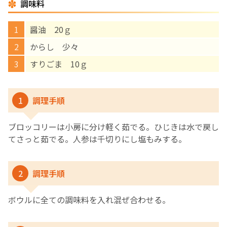
調味料
English Page
醤油 20ｇ
からし 少々
すりごま 10ｇ
1
調理手順
ブロッコリーは小房に分け軽く茹でる。ひじきは水で戻し
てさっと茹でる。人参は千切りにし塩もみする。
2
調理手順
ボウルに全ての調味料を入れ混ぜ合わせる。