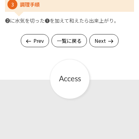
3
調理手順
❷に水気を切った❶を加えて和えたら出来上がり。
Prev
一覧に戻る
Next