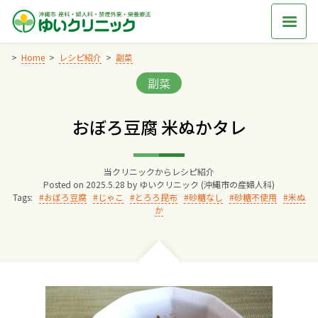
Skip
to
content
Home
レシピ紹介
副菜
Categories:
副菜
Home
おぼろ豆腐 米ぬかタレ
交通アクセス
当クリニックからレシピ紹介
院長からのごあいさつ
Posted on
2025.5.28
by
ゆいクリニック (沖縄市の産婦人科)
Tags:
おぼろ豆腐
じゃこ
とろろ昆布
砂糖なし
砂糖不使用
米ぬ
か
ゆいクリニックの経営理念
診療料金
妊婦健診