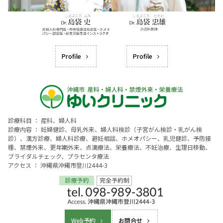
Profile
Profile
診療科目 ： 産科、婦人科
診療内容 ： 妊婦健診、母乳外来、婦人科検診（子宮がん検診・乳がん検
診）、漢方診療、婦人科診療、避妊相談、ホメオパシー、乳児健診、予防接
種、禁煙外来、更年期外来、点滴療法、栄養療法、不妊治療、生理日移動、
ブライダルチェック、プラセンタ療法
アクセス ： 沖縄県沖縄市登川2444-3
Web予約
お問合せ