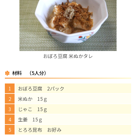
お産について
親と子の結びつき支援
母乳育児
おぼろ豆腐 米ぬかタレ
予防接種
材料 （5人分）
その他の診療内容
おぼろ豆腐 2パック
‘さんルーム’ でさまざまな講座・クラス
米ぬか 15ｇ
じゃこ 15ｇ
遠方にお住まいで当院での出産を希望される方へ
生姜 15ｇ
とろろ昆布 お好み
医師プロフィール