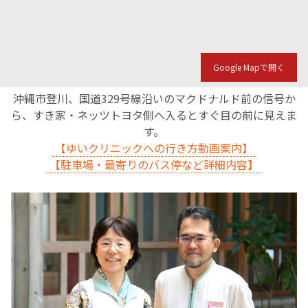
Google Mapで開く
沖縄市登川、国道329号線沿いのマクドナルド前の信号か
ら、すき家・ネッツトヨタ側へ入るとすぐ目の前に見えま
す。
【ゆいクリニックへの行き方動画案内】
【駐車場・最寄りのバス停など詳細内容】