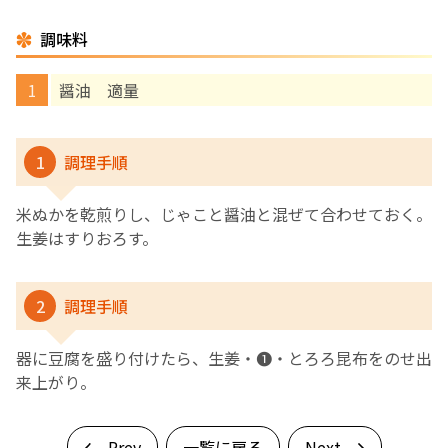
調味料
English Page
醤油 適量
1
調理手順
米ぬかを乾煎りし、じゃこと醤油と混ぜて合わせておく。
生姜はすりおろす。
2
調理手順
器に豆腐を盛り付けたら、生姜・❶・とろろ昆布をのせ出
来上がり。
Prev
一覧に戻る
Next