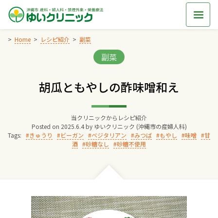
Skip
to
content
Home
レシピ紹介
副菜
Categories:
副菜
Home
胡瓜ともやしの酢味噌和え
交通アクセス
当クリニックからレシピ紹介
院長からのごあいさつ
Posted on
2025.6.4
by
ゆいクリニック (沖縄市の産婦人科)
Tags:
きゅうり
ビーガン
ベジタリアン
みつば
もやし
味噌
甘
酒
砂糖なし
砂糖不使用
ゆいクリニックの経営理念
診療料金
妊婦健診