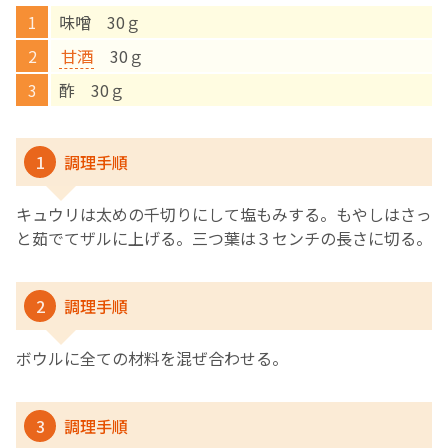
味噌 30ｇ
English Page
甘酒
30ｇ
酢 30ｇ
1
調理手順
キュウリは太めの千切りにして塩もみする。もやしはさっ
と茹でてザルに上げる。三つ葉は３センチの長さに切る。
2
調理手順
ボウルに全ての材料を混ぜ合わせる。
3
調理手順