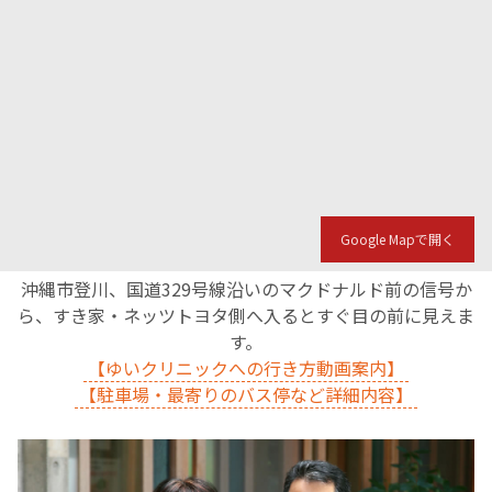
Google Mapで開く
沖縄市登川、国道329号線沿いのマクドナルド前の信号か
ら、すき家・ネッツトヨタ側へ入るとすぐ目の前に見えま
す。
【ゆいクリニックへの行き方動画案内】
【駐車場・最寄りのバス停など詳細内容】