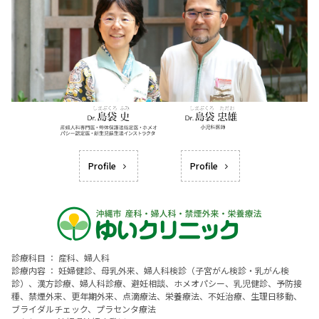
Profile
Profile
診療科目 ： 産科、婦人科
診療内容 ： 妊婦健診、母乳外来、婦人科検診（子宮がん検診・乳がん検
診）、漢方診療、婦人科診療、避妊相談、ホメオパシー、乳児健診、予防接
種、禁煙外来、更年期外来、点滴療法、栄養療法、不妊治療、生理日移動、
ブライダルチェック、プラセンタ療法