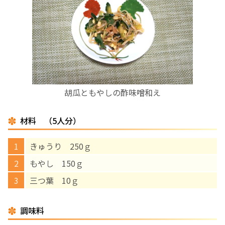
お産について
親と子の結びつき支援
母乳育児
胡瓜ともやしの酢味噌和え
予防接種
材料 （5人分）
その他の診療内容
きゅうり 250ｇ
‘さんルーム’ でさまざまな講座・クラス
もやし 150ｇ
三つ葉 10ｇ
遠方にお住まいで当院での出産を希望される方へ
調味料
医師プロフィール