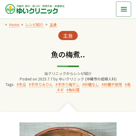
Skip
to
content
Home
レシピ紹介
主食
Categories:
主食
Home
魚の梅煮..
交通アクセス
当クリニックからレシピ紹介
院長からのごあいさつ
Posted on
2025.7.7
by
ゆいクリニック (沖縄市の産婦人科)
Tags:
冬瓜
手作りみりん
手作り梅干し
砂糖なし
砂糖不使用
長
ネギ
魚料理
ゆいクリニックの経営理念
診療料金
妊婦健診