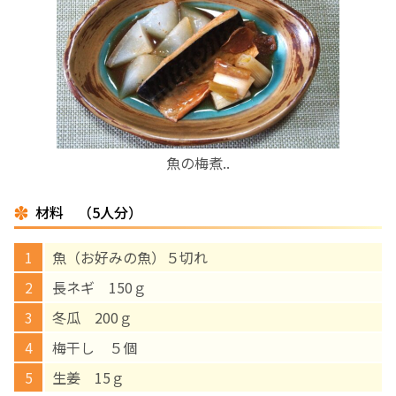
お産について
親と子の結びつき支援
母乳育児
魚の梅煮..
予防接種
材料 （5人分）
その他の診療内容
魚（お好みの魚）５切れ
‘さんルーム’ でさまざまな講座・クラス
長ネギ 150ｇ
冬瓜 200ｇ
遠方にお住まいで当院での出産を希望される方へ
梅干し ５個
生姜 15ｇ
医師プロフィール