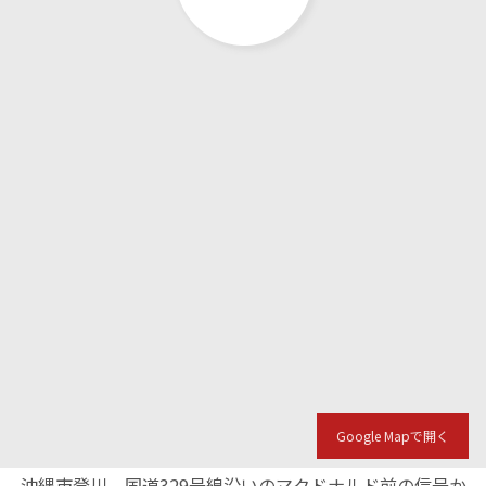
Google Mapで開く
沖縄市登川、国道329号線沿いのマクドナルド前の信号か