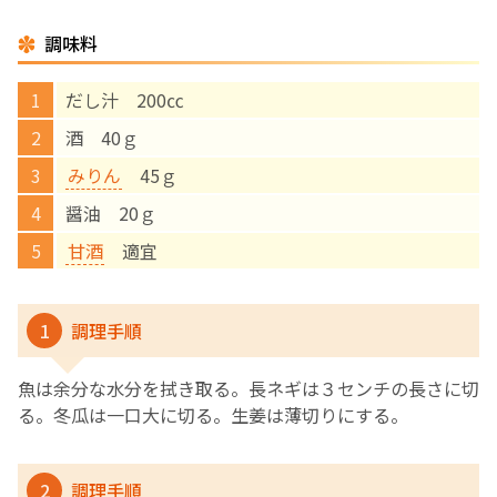
調味料
English Page
だし汁 200㏄
酒 40ｇ
みりん
45ｇ
醤油 20ｇ
甘酒
適宜
1
調理手順
魚は余分な水分を拭き取る。長ネギは３センチの長さに切
る。冬瓜は一口大に切る。生姜は薄切りにする。
2
調理手順