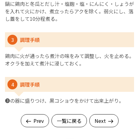
鍋に鶏肉と冬瓜とだし汁・塩麴・塩・にんにく・しょうが
を入れて火にかけ、煮立ったらアクを除く。弱火にし、落
し蓋をして10分程煮る。
3
調理手順
鶏肉に火が通ったら煮汁の味をみて調整し、火を止める。
オクラを加えて煮汁に浸しておく。
4
調理手順
❸の器に盛りつけ、黒コショウをかけて出来上がり。
Prev
一覧に戻る
Next