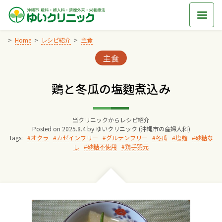
Skip
to
content
Home
レシピ紹介
主食
Categories:
主食
Home
鶏と冬瓜の塩麴煮込み
交通アクセス
当クリニックからレシピ紹介
院長からのごあいさつ
Posted on
2025.8.4
by
ゆいクリニック (沖縄市の産婦人科)
Tags:
オクラ
カゼインフリー
グルテンフリー
冬瓜
塩麹
砂糖な
し
砂糖不使用
鶏手羽元
ゆいクリニックの経営理念
診療料金
妊婦健診