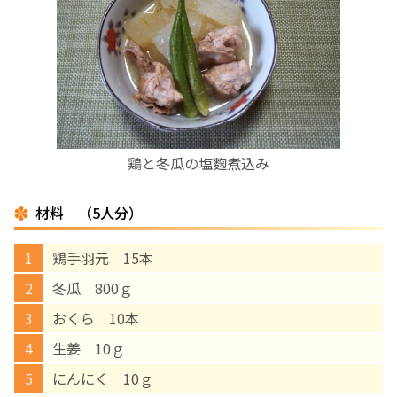
お産について
親と子の結びつき支援
母乳育児
鶏と冬瓜の塩麴煮込み
予防接種
材料 （5人分）
その他の診療内容
鶏手羽元 15本
‘さんルーム’ でさまざまな講座・クラス
冬瓜 800ｇ
おくら 10本
遠方にお住まいで当院での出産を希望される方へ
生姜 10ｇ
にんにく 10ｇ
医師プロフィール