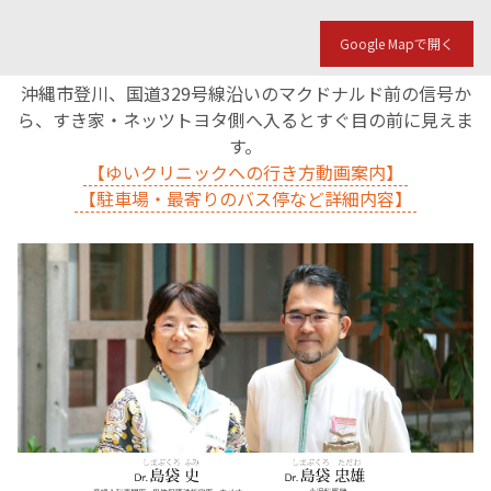
Google Mapで開く
沖縄市登川、国道329号線沿いのマクドナルド前の信号か
ら、すき家・ネッツトヨタ側へ入るとすぐ目の前に見えま
す。
【ゆいクリニックへの行き方動画案内】
【駐車場・最寄りのバス停など詳細内容】