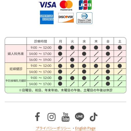
Facebook
Instagram
Youtube
Line
TikTok
プライバシーポリシー
・
English Page