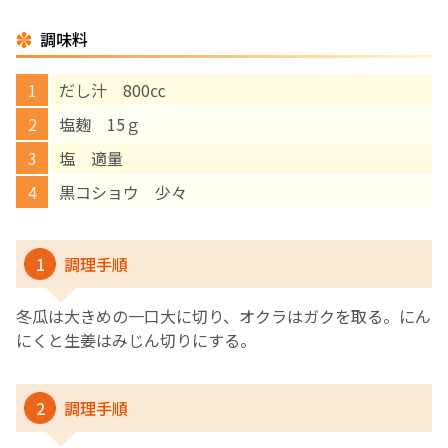
調味料
English Page
だし汁 800㏄
塩麹 15ｇ
塩 適量
黒コショウ 少々
1
調理手順
冬瓜は大きめの一口大に切り、オクラはガクを取る。にん
にくと生姜はみじん切りにする。
2
調理手順