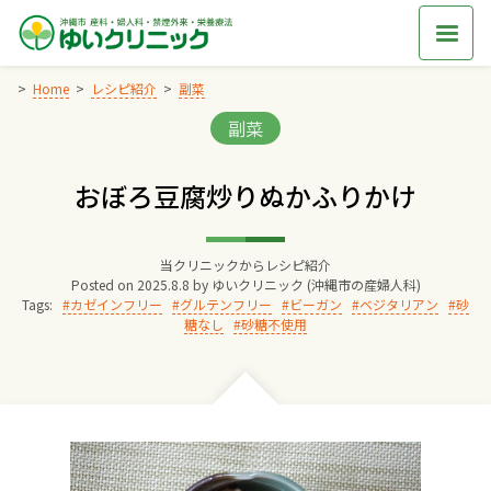
Skip
to
content
Home
レシピ紹介
副菜
Categories:
副菜
Home
おぼろ豆腐炒りぬかふりかけ
交通アクセス
当クリニックからレシピ紹介
院長からのごあいさつ
Posted on
2025.8.8
by
ゆいクリニック (沖縄市の産婦人科)
Tags:
カゼインフリー
グルテンフリー
ビーガン
ベジタリアン
砂
糖なし
砂糖不使用
ゆいクリニックの経営理念
診療料金
妊婦健診