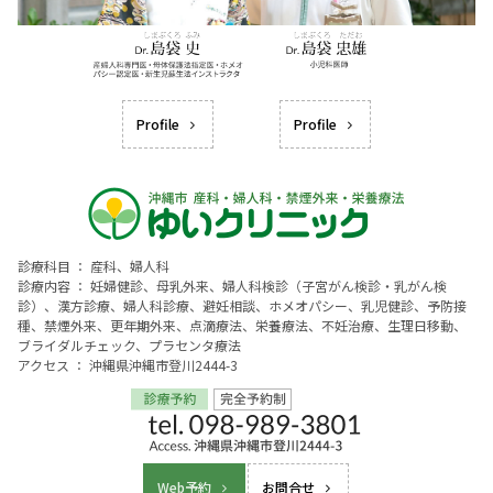
Profile
Profile
診療科目 ： 産科、婦人科
診療内容 ： 妊婦健診、母乳外来、婦人科検診（子宮がん検診・乳がん検
診）、漢方診療、婦人科診療、避妊相談、ホメオパシー、乳児健診、予防接
種、禁煙外来、更年期外来、点滴療法、栄養療法、不妊治療、生理日移動、
ブライダルチェック、プラセンタ療法
アクセス ： 沖縄県沖縄市登川2444-3
Web予約
お問合せ