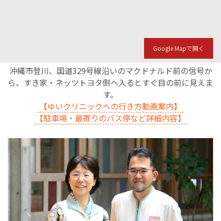
Google Mapで開く
沖縄市登川、国道329号線沿いのマクドナルド前の信号か
ら、すき家・ネッツトヨタ側へ入るとすぐ目の前に見えま
す。
【ゆいクリニックへの行き方動画案内】
【駐車場・最寄りのバス停など詳細内容】