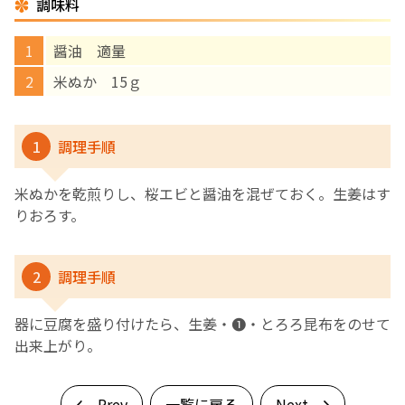
調味料
English Page
醤油 適量
米ぬか 15ｇ
1
調理手順
米ぬかを乾煎りし、桜エビと醤油を混ぜておく。生姜はす
りおろす。
2
調理手順
器に豆腐を盛り付けたら、生姜・❶・とろろ昆布をのせて
出来上がり。
Prev
一覧に戻る
Next