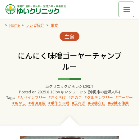
Skip
to
content
Home
レシピ紹介
主食
Categories:
主食
Home
にんにく味噌ゴーヤーチャンプ
交通アクセス
ルー
院長からのごあいさつ
当クリニックからレシピ紹介
Posted on
2025.8.18
by
ゆいクリニック (沖縄市の産婦人科)
ゆいクリニックの経営理念
Tags:
カゼインフリー
きくらげ
きのこ
グルテンフリー
ゴーヤー
もやし
冷凍豆腐
手作り味噌
玉ねぎ
砂糖なし
砂糖不使用
診療料金
妊婦健診