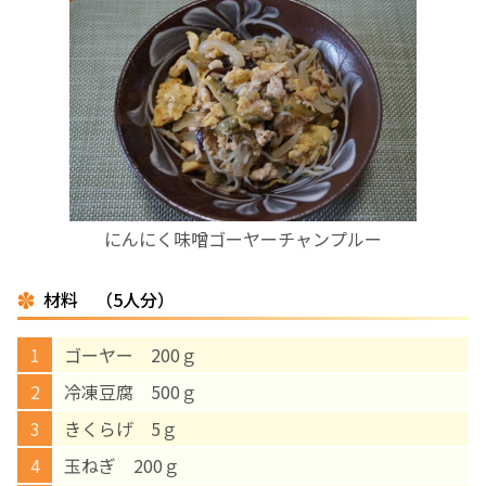
お産について
親と子の結びつき支援
母乳育児
予防接種
にんにく味噌ゴーヤーチャンプルー
その他の診療内容
材料 （5人分）
‘さんルーム’ でさまざまな講座・クラス
ゴーヤー 200ｇ
冷凍豆腐 500ｇ
遠方にお住まいで当院での出産を希望される方へ
きくらげ 5ｇ
玉ねぎ 200ｇ
医師プロフィール