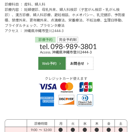
診療科目 ： 産科、婦人科
診療内容 ： 妊婦健診、母乳外来、婦人科検診（子宮がん検診・乳がん検
診）、漢方診療、婦人科診療、避妊相談、ホメオパシー、乳児健診、予防接
種、禁煙外来、更年期外来、点滴療法、栄養療法、不妊治療、生理日移動、
ブライダルチェック、プラセンタ療法
アクセス ： 沖縄県沖縄市登川2444-3
Web予約
お問合せ
クレジットカード使えます