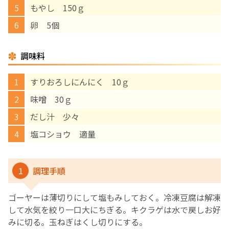
もやし 150ｇ
English Page
卵 5個
調味料
すりおろしにんにく 10ｇ
味噌 30ｇ
だし汁 少々
塩コショウ 適量
1
調理手順
ゴーヤーは薄切りにして塩もみしておく。冷凍豆腐は解凍
して水気を絞り一口大にちぎる。キクラゲは水で戻しお好
みに切る。玉ねぎはくし切りにする。