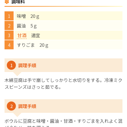
調味料
English Page
味噌 20ｇ
醤油 5ｇ
甘酒
適宜
すりごま 20ｇ
1
調理手順
木綿豆腐は手で崩してしっかりと水切りをする。冷凍ミク
スビーンズはさっと茹でる。
2
調理手順
ボウルに豆腐と味噌・醤油・甘酒・すりごまを入れよく混