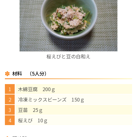
お産について
親と子の結びつき支援
母乳育児
桜えびと豆の白和え
予防接種
材料 （5人分）
その他の診療内容
木綿豆腐 200ｇ
‘さんルーム’ でさまざまな講座・クラス
冷凍ミックスビーンズ 150ｇ
豆苗 25ｇ
遠方にお住まいで当院での出産を希望される方へ
桜えび 10ｇ
医師プロフィール