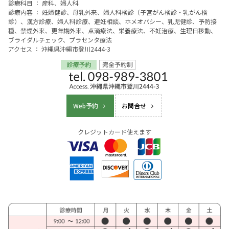
診療科目 ： 産科、婦人科
診療内容 ： 妊婦健診、母乳外来、婦人科検診（子宮がん検診・乳がん検
診）、漢方診療、婦人科診療、避妊相談、ホメオパシー、乳児健診、予防接
種、禁煙外来、更年期外来、点滴療法、栄養療法、不妊治療、生理日移動、
ブライダルチェック、プラセンタ療法
アクセス ： 沖縄県沖縄市登川2444-3
Web予約
お問合せ
クレジットカード使えます