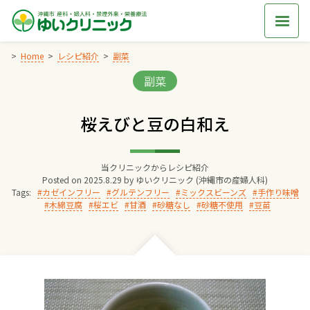
Skip
to
content
Home
レシピ紹介
副菜
Categories:
副菜
Home
桜えびと豆の白和え
交通アクセス
当クリニックからレシピ紹介
院長からのごあいさつ
Posted on
2025.8.29
by
ゆいクリニック (沖縄市の産婦人科)
Tags:
カゼインフリー
グルテンフリー
ミックスビーンズ
手作り味噌
木綿豆腐
桜エビ
甘酒
砂糖なし
砂糖不使用
豆苗
ゆいクリニックの経営理念
診療料金
妊婦健診