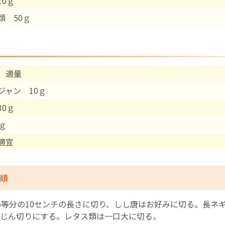
10ｇ
類 50ｇ
English Page
 適量
ジャン 10ｇ
30ｇ
ｇ
適宜
順
6等分の10センチの長さに切り、しし唐はお好みに切る。長ネ
じん切りにする。レタス類は一口大に切る。