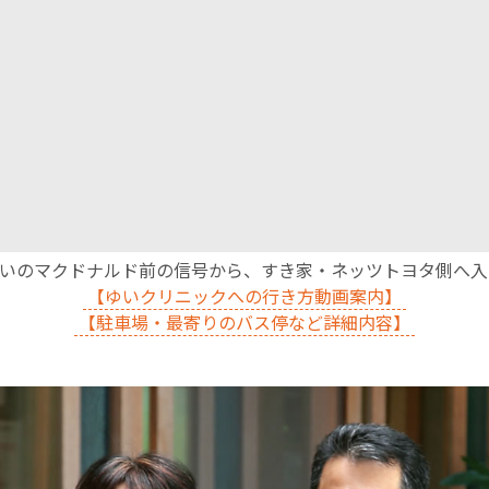
沿いのマクドナルド前の信号から、すき家・ネッツトヨタ側へ
【ゆいクリニックへの行き方動画案内】
【駐車場・最寄りのバス停など詳細内容】