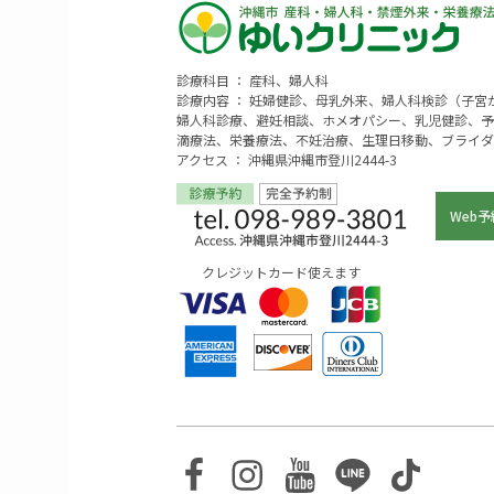
診療科目 ： 産科、婦人科
診療内容 ： 妊婦健診、母乳外来、婦人科検診（子
婦人科診療、避妊相談、ホメオパシー、乳児健診、予
滴療法、栄養療法、不妊治療、生理日移動、ブライダ
アクセス ： 沖縄県沖縄市登川2444-3
Web予
クレジットカード使えます
Facebook
Instagram
Youtube
Line
TikTo