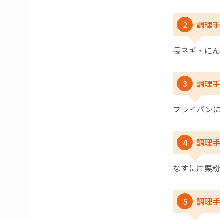
2
調理手
長ネギ・にん
3
調理手
フライパン
4
調理手
なすに片栗
5
調理手