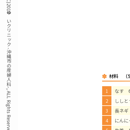
Copyright(C)2018ゆいクリニック -沖縄市の産婦人科-, ALL Rights Reserved.
材料 （
なす 6
ししと
長ネギ
にんに