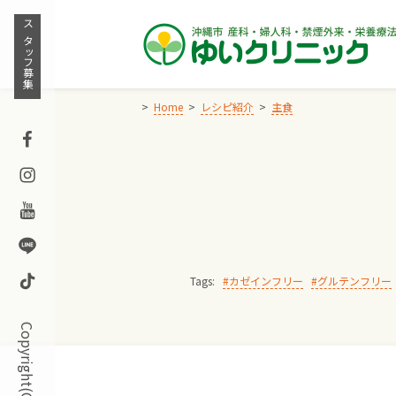
Skip
to
スタッフ募集
content
Home
レシピ紹介
主食
Facebook
Instagram
Youtube
Line
TikTok
Tags:
カゼインフリー
グルテンフリー