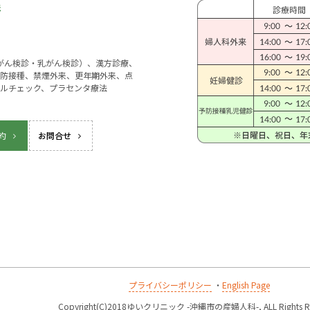
宮がん検診・乳がん検診）、漢方診療、
防接種、禁煙外来、更年期外来、点
ルチェック、プラセンタ療法
約
お問合せ
プライバシーポリシー
・
English Page
k
Copyright(C)2018ゆいクリニック -沖縄市の産婦人科-, ALL Rights Re