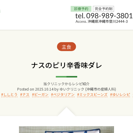
Home
Categories:
主食
交通アクセス
ナスのピリ辛香味ダレ
院長からのごあいさつ
当クリニックからレシピ紹介
Posted on
2025.10.14
by
ゆいクリニック (沖縄市の産婦人科)
ゆいクリニックの経営理念
ししとう
ナス
ビーガン
ベジタリアン
ミックスビーンズ
ゆいレシピ
診療料金
妊婦健診