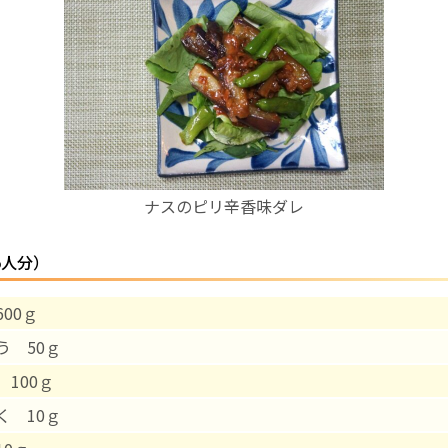
お産について
親と子の結びつき支援
母乳育児
ナスのピリ辛香味ダレ
予防接種
5人分）
その他の診療内容
00ｇ
‘さんルーム’ でさまざまな講座・クラス
う 50ｇ
遠方にお住まいで当院での出産を希望される方へ
 100ｇ
く 10ｇ
医師プロフィール