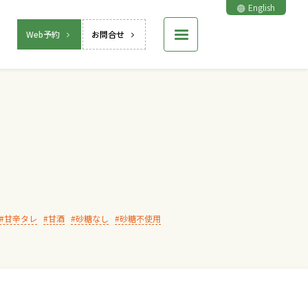
English
Web予約
お問合せ
甘辛タレ
甘酒
砂糖なし
砂糖不使用