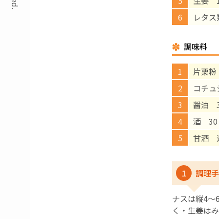
生姜 
レタス
調味料
片栗粉
コチュ
醤油 
酒 30
甘酒 
1
調理手
ナスは縦4～
く・生姜はみ