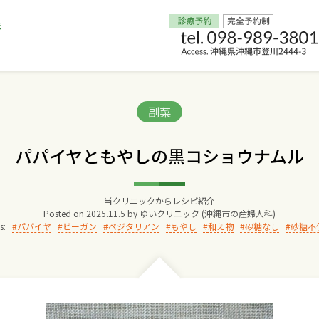
Home
Categories:
副菜
交通アクセス
パパイヤともやしの黒コショウナムル
院長からのごあいさつ
当クリニックからレシピ紹介
Posted on
2025.11.5
by
ゆいクリニック (沖縄市の産婦人科)
ゆいクリニックの経営理念
s:
パパイヤ
ビーガン
ベジタリアン
もやし
和え物
砂糖なし
砂糖不
診療料金
妊婦健診