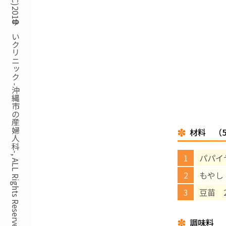
Copyright(C)2018ゆいクリニック -沖縄市の産婦人科-, ALL Rights Reserved.
材料 （
パパイ
もやし
豆苗 
調味料