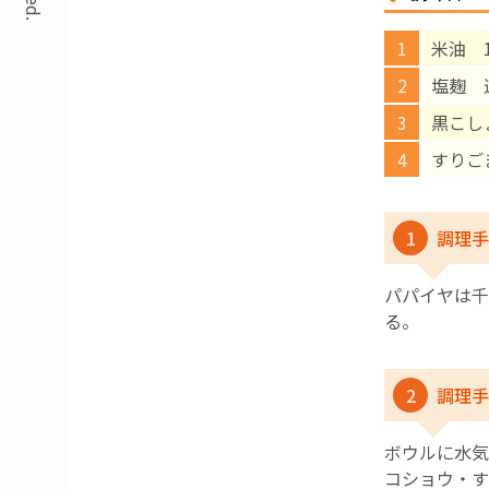
米油 
塩麹 
黒こし
すりご
1
調理手
パパイヤは千
る。
2
調理手
ボウルに水気
コショウ・す