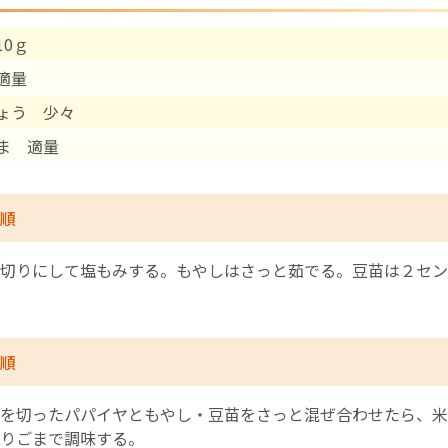
10ｇ
English Page
適量
ょう 少々
ま 適量
順
切りにして塩もみする。もやしはさっと茹でる。豆苗は２セン
順
を切ったパパイヤともやし・豆苗をさっと混ぜ合わせたら、米
りごまで調味する。