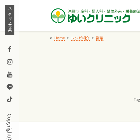
Skip
to
スタッフ募集
content
Home
レシピ紹介
副菜
Facebook
Instagram
Youtube
Line
TikTok
Tag