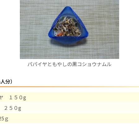
お産について
親と子の結びつき支援
母乳育児
パパイヤともやしの黒コショウナムル
予防接種
5人分）
その他の診療内容
ヤ １５０g
‘さんルーム’ でさまざまな講座・クラス
 ２５０g
遠方にお住まいで当院での出産を希望される方へ
25ｇ
医師プロフィール