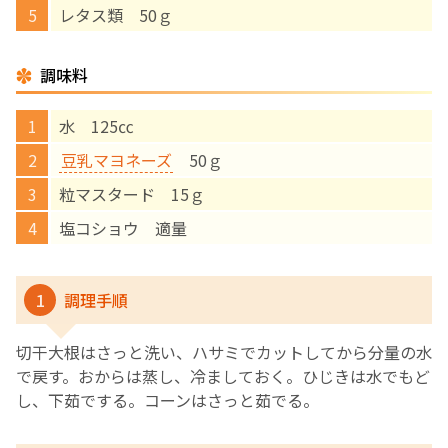
レタス類 50ｇ
English Page
調味料
水 125㏄
豆乳マヨネーズ
50ｇ
粒マスタード 15ｇ
塩コショウ 適量
1
調理手順
切干大根はさっと洗い、ハサミでカットしてから分量の水
で戻す。おからは蒸し、冷ましておく。ひじきは水でもど
し、下茹でする。コーンはさっと茹でる。