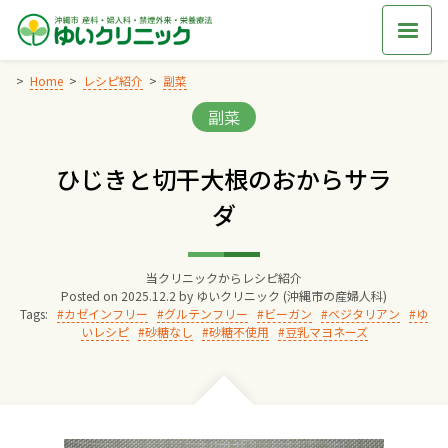
Skip
to
content
Home
レシピ紹介
副菜
Categories:
副菜
Home
ひじきと切干大根のおからサラ
交通アクセス
ダ
院長からのごあいさつ
当クリニックからレシピ紹介
Posted on
2025.12.2
by
ゆいクリニック (沖縄市の産婦人科)
ゆいクリニックの経営理念
Tags:
カゼインフリー
グルテンフリー
ビーガン
ベジタリアン
ゆ
いレシピ
砂糖なし
砂糖不使用
豆乳マヨネーズ
診療料金
妊婦健診