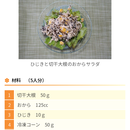
お産について
親と子の結びつき支援
母乳育児
予防接種
ひじきと切干大根のおからサラダ
その他の診療内容
材料 （5人分）
‘さんルーム’ でさまざまな講座・クラス
切干大根 50ｇ
おから 125㏄
遠方にお住まいで当院での出産を希望される方へ
ひじき 10ｇ
冷凍コーン 50ｇ
医師プロフィール