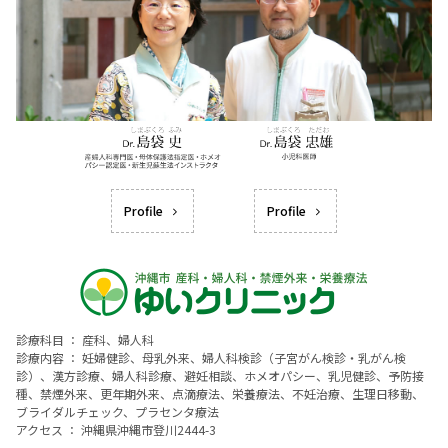
Profile
Profile
診療科目 ： 産科、婦人科
診療内容 ： 妊婦健診、母乳外来、婦人科検診（子宮がん検診・乳がん検
診）、漢方診療、婦人科診療、避妊相談、ホメオパシー、乳児健診、予防接
種、禁煙外来、更年期外来、点滴療法、栄養療法、不妊治療、生理日移動、
ブライダルチェック、プラセンタ療法
アクセス ： 沖縄県沖縄市登川2444-3