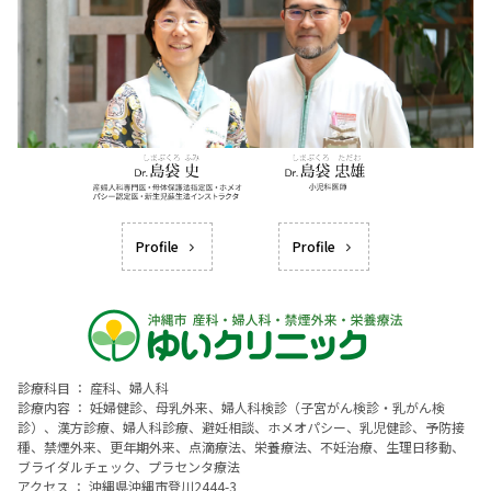
Profile
Profile
診療科目 ： 産科、婦人科
診療内容 ： 妊婦健診、母乳外来、婦人科検診（子宮がん検診・乳がん検
診）、漢方診療、婦人科診療、避妊相談、ホメオパシー、乳児健診、予防接
種、禁煙外来、更年期外来、点滴療法、栄養療法、不妊治療、生理日移動、
ブライダルチェック、プラセンタ療法
アクセス ： 沖縄県沖縄市登川2444-3