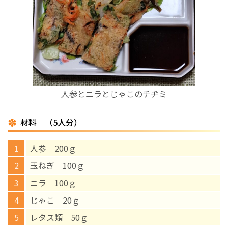
お産について
親と子の結びつき支援
母乳育児
人参とニラとじゃこのチヂミ
予防接種
材料 （5人分）
その他の診療内容
人参 200ｇ
‘さんルーム’ でさまざまな講座・クラス
玉ねぎ 100ｇ
ニラ 100ｇ
遠方にお住まいで当院での出産を希望される方へ
じゃこ 20ｇ
レタス類 50ｇ
医師プロフィール