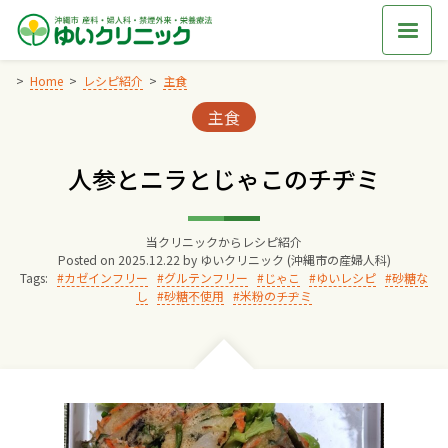
Skip
to
content
Home
レシピ紹介
主食
Categories:
主食
Home
人参とニラとじゃこのチヂミ
交通アクセス
当クリニックからレシピ紹介
院長からのごあいさつ
Posted on
2025.12.22
by
ゆいクリニック (沖縄市の産婦人科)
Tags:
カゼインフリー
グルテンフリー
じゃこ
ゆいレシピ
砂糖な
し
砂糖不使用
米粉のチヂミ
ゆいクリニックの経営理念
診療料金
妊婦健診