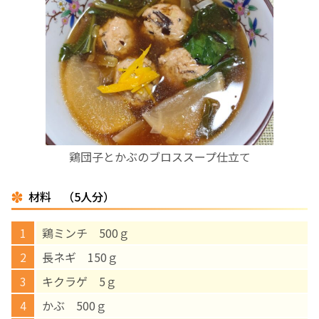
お産について
親と子の結びつき支援
母乳育児
予防接種
鶏団子とかぶのブロススープ仕立て
その他の診療内容
材料 （5人分）
‘さんルーム’ でさまざまな講座・クラス
鶏ミンチ 500ｇ
長ネギ 150ｇ
遠方にお住まいで当院での出産を希望される方へ
キクラゲ 5ｇ
かぶ 500ｇ
医師プロフィール