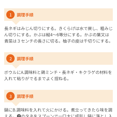
1
調理手順
長ネギはみじん切りにする。きくらげは水で戻し、粗みじ
ん切りにする。かぶは縦4～6等分にする。かぶの葉又は
青菜は３センチの長さに切る。柚子の皮は千切りにする。
2
調理手順
ボウルにA.調味料と鶏ミンチ・長ネギ・キクラゲの材料を
入れて粘りがでるまでよく捏ねる。
3
調理手順
鍋にB.調味料を入れて火にかける。煮立ってきたら味を調
える。❷のタネをスプーンで一口大に成形し鍋に落とし入