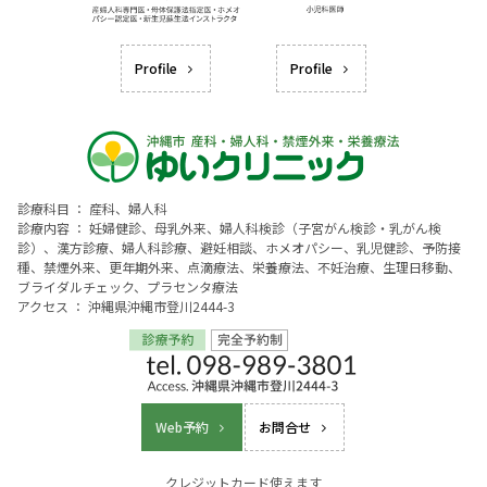
Profile
Profile
診療科目 ： 産科、婦人科
診療内容 ： 妊婦健診、母乳外来、婦人科検診（子宮がん検診・乳がん検
診）、漢方診療、婦人科診療、避妊相談、ホメオパシー、乳児健診、予防接
種、禁煙外来、更年期外来、点滴療法、栄養療法、不妊治療、生理日移動、
ブライダルチェック、プラセンタ療法
アクセス ： 沖縄県沖縄市登川2444-3
Web予約
お問合せ
クレジットカード使えます