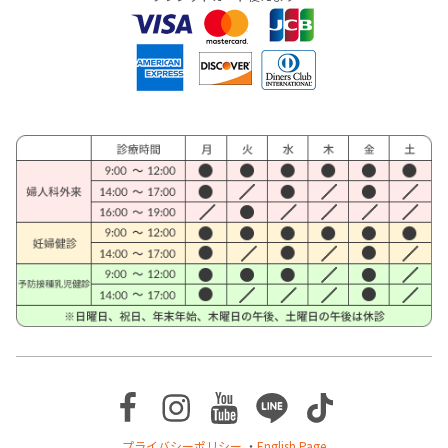
Facebook
Instagram
Youtube
Line
TikTok
プライバシーポリシー
・
English Page