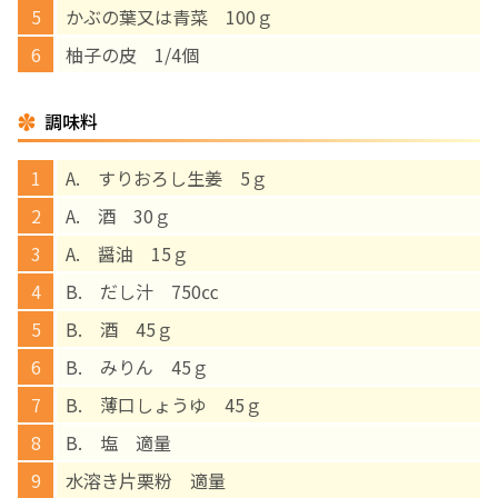
かぶの葉又は青菜 100ｇ
English Page
柚子の皮 1/4個
調味料
A. すりおろし生姜 5ｇ
A. 酒 30ｇ
A. 醤油 15ｇ
B. だし汁 750㏄
B. 酒 45ｇ
B. みりん 45ｇ
B. 薄口しょうゆ 45ｇ
B. 塩 適量
水溶き片栗粉 適量