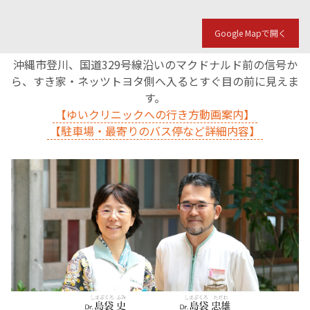
Google Mapで開く
沖縄市登川、国道329号線沿いのマクドナルド前の信号か
ら、すき家・ネッツトヨタ側へ入るとすぐ目の前に見えま
す。
【ゆいクリニックへの行き方動画案内】
【駐車場・最寄りのバス停など詳細内容】