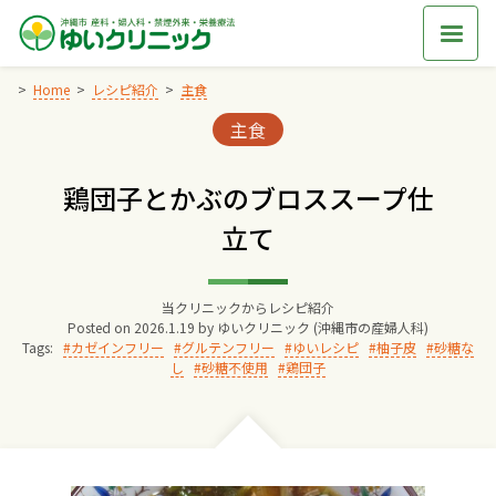
Skip
to
content
Home
レシピ紹介
主食
Categories:
主食
Home
鶏団子とかぶのブロススープ仕
交通アクセス
立て
院長からのごあいさつ
当クリニックからレシピ紹介
Posted on
2026.1.19
by
ゆいクリニック (沖縄市の産婦人科)
ゆいクリニックの経営理念
Tags:
カゼインフリー
グルテンフリー
ゆいレシピ
柚子皮
砂糖な
し
砂糖不使用
鶏団子
診療料金
妊婦健診