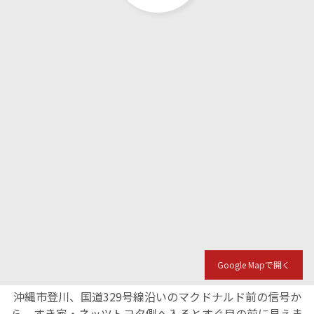
Google Mapで開く
沖縄市登川、国道329号線沿いのマクドナルド前の信号か
ら、すき家・ネッツトヨタ側へ入るとすぐ目の前に見えま