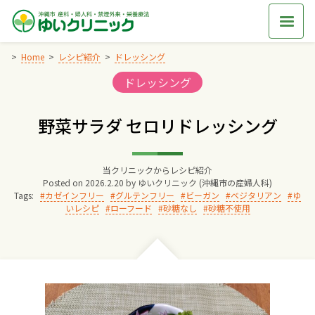
Skip
to
content
Home
レシピ紹介
ドレッシング
Categories:
ドレッシング
Home
野菜サラダ セロリドレッシング
交通アクセス
当クリニックからレシピ紹介
院長からのごあいさつ
Posted on
2026.2.20
by
ゆいクリニック (沖縄市の産婦人科)
Tags:
カゼインフリー
グルテンフリー
ビーガン
ベジタリアン
ゆ
いレシピ
ローフード
砂糖なし
砂糖不使用
ゆいクリニックの経営理念
診療料金
妊婦健診