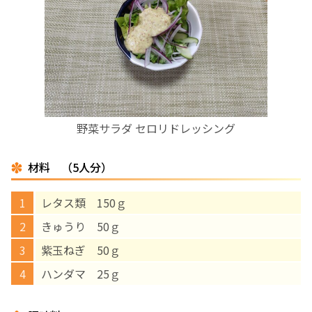
お産について
親と子の結びつき支援
母乳育児
野菜サラダ セロリドレッシング
予防接種
材料 （5人分）
その他の診療内容
レタス類 150ｇ
‘さんルーム’ でさまざまな講座・クラス
きゅうり 50ｇ
紫玉ねぎ 50ｇ
遠方にお住まいで当院での出産を希望される方へ
ハンダマ 25ｇ
医師プロフィール