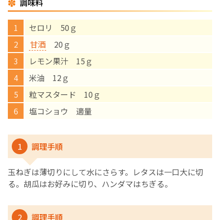
調味料
English Page
セロリ 50ｇ
甘酒
20ｇ
レモン果汁 15ｇ
米油 12ｇ
粒マスタード 10ｇ
塩コショウ 適量
1
調理手順
玉ねぎは薄切りにして水にさらす。レタスは一口大に切
る。胡瓜はお好みに切り、ハンダマはちぎる。
2
調理手順