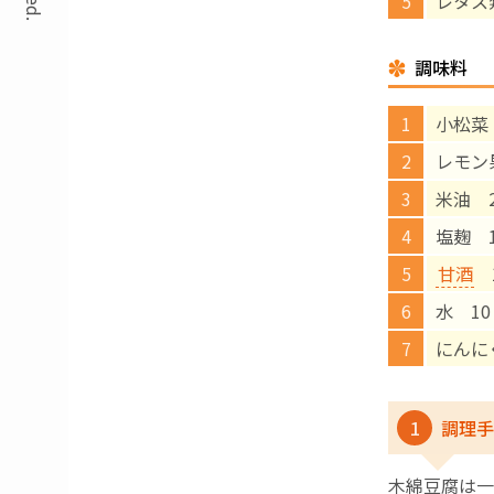
レタス
調味料
小松菜
レモン
米油 
塩麹 
甘酒
1
水 10
にんに
1
調理手
木綿豆腐は一