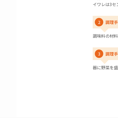
イワレは3セ
2
調理手
調味料の材料
3
調理手
器に野菜を盛