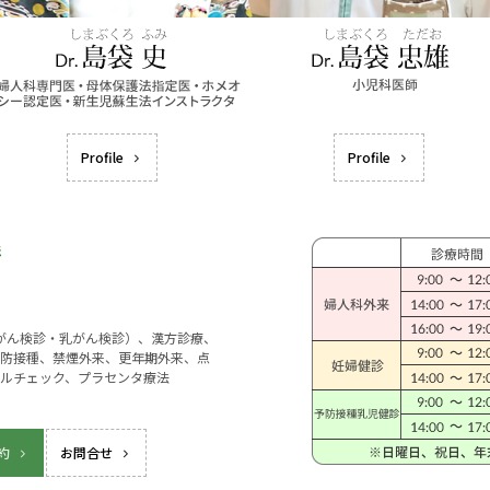
Profile
Profile
宮がん検診・乳がん検診）、漢方診療、
防接種、禁煙外来、更年期外来、点
ルチェック、プラセンタ療法
約
お問合せ