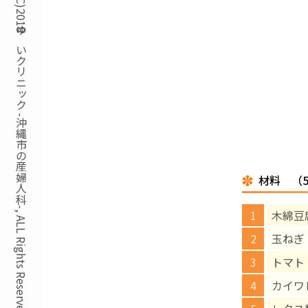
Copyright(C)2018ゆいクリニック -沖縄市の産婦人科-, ALL Rights Reserved.
材料 （
木綿豆
玉ねぎ
トマト
カイワ