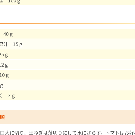
類 100ｇ
English Page
 40ｇ
果汁 15ｇ
25ｇ
12ｇ
0ｇ
ｇ
く 3ｇ
順
口大に切り、玉ねぎは薄切りにして水にさらす。トマトはお好