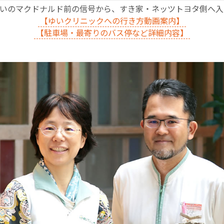
沿いのマクドナルド前の信号から、すき家・ネッツトヨタ側へ
【ゆいクリニックへの行き方動画案内】
【駐車場・最寄りのバス停など詳細内容】