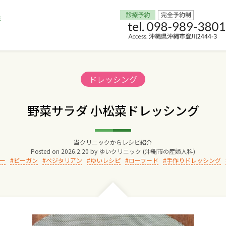
Home
Categories:
ドレッシング
交通アクセス
野菜サラダ 小松菜ドレッシング
院長からのごあいさつ
当クリニックからレシピ紹介
Posted on
2026.2.20
by
ゆいクリニック (沖縄市の産婦人科)
ゆいクリニックの経営理念
ー
ビーガン
ベジタリアン
ゆいレシピ
ローフード
手作りドレッシング
診療料金
妊婦健診