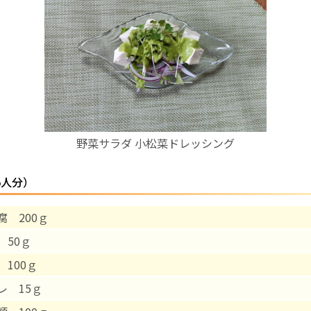
お産について
親と子の結びつき支援
母乳育児
野菜サラダ 小松菜ドレッシング
予防接種
5人分）
その他の診療内容
腐 200ｇ
‘さんルーム’ でさまざまな講座・クラス
 50ｇ
遠方にお住まいで当院での出産を希望される方へ
 100ｇ
レ 15ｇ
医師プロフィール