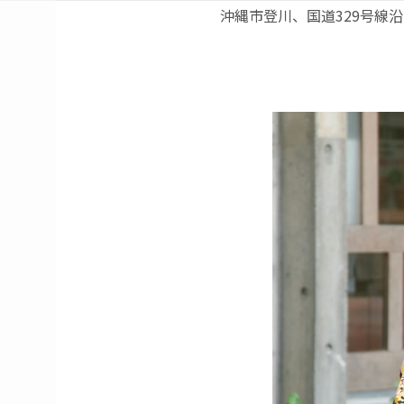
沖縄市登川、国道329号線