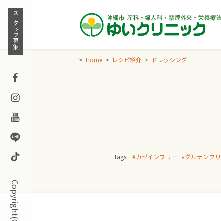
Skip
to
スタッフ募集
content
Home
レシピ紹介
ドレッシング
Facebook
Instagram
Youtube
Line
TikTok
Tags:
カゼインフリー
グルテンフリ