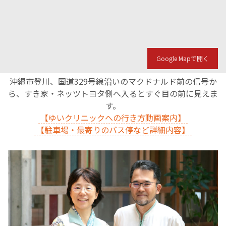
Google Mapで開く
沖縄市登川、国道329号線沿いのマクドナルド前の信号か
ら、すき家・ネッツトヨタ側へ入るとすぐ目の前に見えま
す。
【ゆいクリニックへの行き方動画案内】
【駐車場・最寄りのバス停など詳細内容】