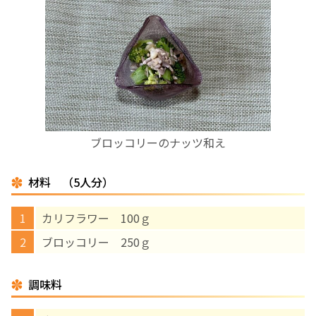
お産について
親と子の結びつき支援
母乳育児
ブロッコリーのナッツ和え
予防接種
材料 （5人分）
その他の診療内容
カリフラワー 100ｇ
‘さんルーム’ でさまざまな講座・クラス
ブロッコリー 250ｇ
遠方にお住まいで当院での出産を希望される方へ
調味料
医師プロフィール