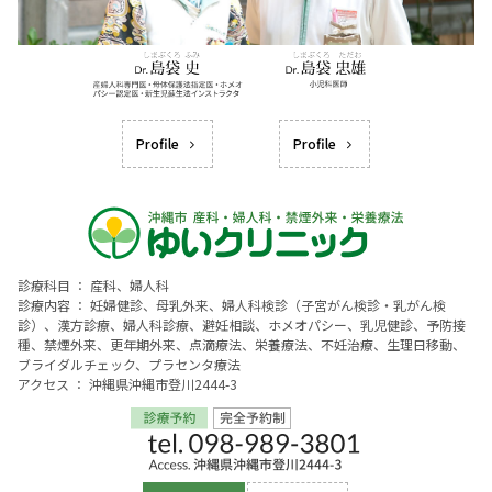
Profile
Profile
診療科目 ： 産科、婦人科
診療内容 ： 妊婦健診、母乳外来、婦人科検診（子宮がん検診・乳がん検
診）、漢方診療、婦人科診療、避妊相談、ホメオパシー、乳児健診、予防接
種、禁煙外来、更年期外来、点滴療法、栄養療法、不妊治療、生理日移動、
ブライダルチェック、プラセンタ療法
アクセス ： 沖縄県沖縄市登川2444-3