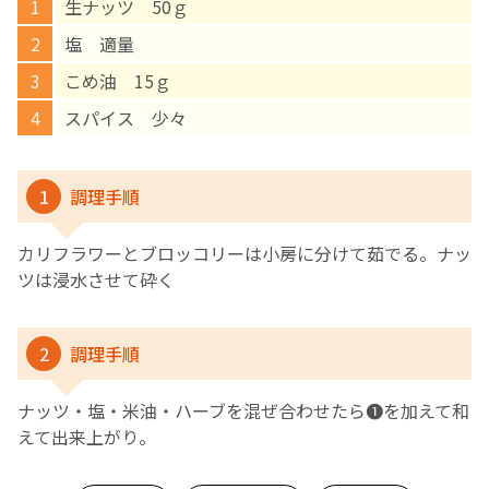
生ナッツ 50ｇ
塩 適量
English Page
こめ油 15ｇ
スパイス 少々
1
調理手順
カリフラワーとブロッコリーは小房に分けて茹でる。ナッ
ツは浸水させて砕く
2
調理手順
ナッツ・塩・米油・ハーブを混ぜ合わせたら❶を加えて和
えて出来上がり。