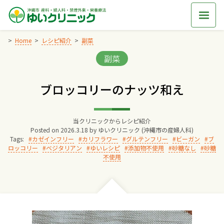
Skip
to
content
Home
レシピ紹介
副菜
Categories:
副菜
Home
ブロッコリーのナッツ和え
交通アクセス
当クリニックからレシピ紹介
院長からのごあいさつ
Posted on
2026.3.18
by
ゆいクリニック (沖縄市の産婦人科)
Tags:
カゼインフリー
カリフラワー
グルテンフリー
ビーガン
ブ
ロッコリー
ベジタリアン
ゆいレシピ
添加物不使用
砂糖なし
砂糖
ゆいクリニックの経営理念
不使用
診療料金
妊婦健診