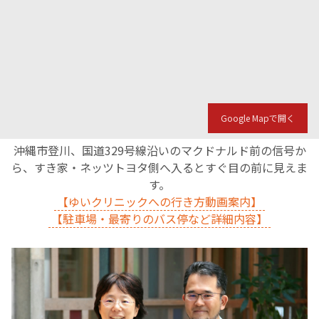
Google Mapで開く
沖縄市登川、国道329号線沿いのマクドナルド前の信号か
ら、すき家・ネッツトヨタ側へ入るとすぐ目の前に見えま
す。
【ゆいクリニックへの行き方動画案内】
【駐車場・最寄りのバス停など詳細内容】