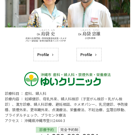
Profile
Profile
診療科目 ： 産科、婦人科
診療内容 ： 妊婦健診、母乳外来、婦人科検診（子宮がん検診・乳がん検
診）、漢方診療、婦人科診療、避妊相談、ホメオパシー、乳児健診、予防接
種、禁煙外来、更年期外来、点滴療法、栄養療法、不妊治療、生理日移動、
ブライダルチェック、プラセンタ療法
アクセス ： 沖縄県沖縄市登川2444-3