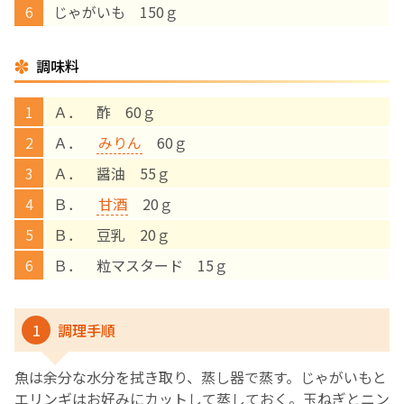
じゃがいも 150ｇ
English Page
調味料
Ａ． 酢 60ｇ
Ａ．
みりん
60ｇ
Ａ． 醤油 55ｇ
Ｂ．
甘酒
20ｇ
Ｂ． 豆乳 20ｇ
Ｂ． 粒マスタード 15ｇ
1
調理手順
魚は余分な水分を拭き取り、蒸し器で蒸す。じゃがいもと
エリンギはお好みにカットして蒸しておく。玉ねぎとニン