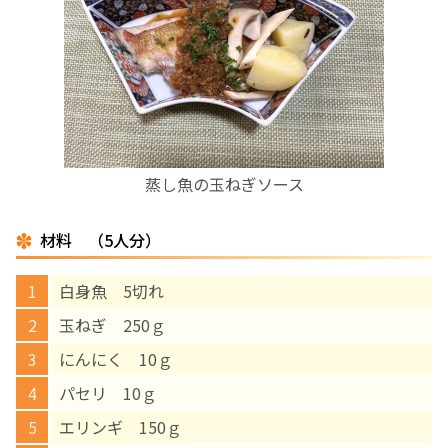
お産について
親と子の結びつき支援
母乳育児
蒸し魚の玉ねぎソース
予防接種
材料 （5人分）
その他の診療内容
白身魚 5切れ
‘さんルーム’ でさまざまな講座・クラス
玉ねぎ 250ｇ
にんにく 10ｇ
遠方にお住まいで当院での出産を希望される方へ
パセリ 10ｇ
エリンギ 150ｇ
医師プロフィール