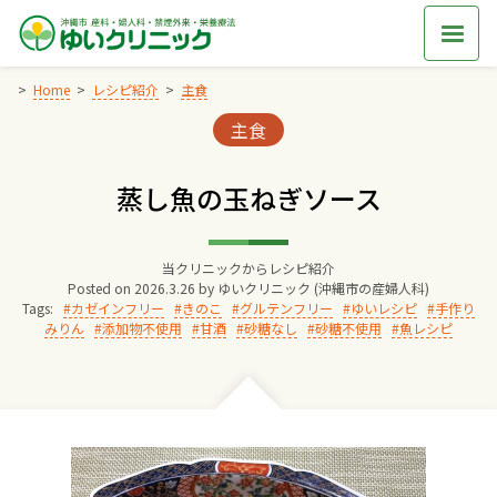
Skip
to
content
Home
レシピ紹介
主食
Categories:
主食
Home
蒸し魚の玉ねぎソース
交通アクセス
当クリニックからレシピ紹介
院長からのごあいさつ
Posted on
2026.3.26
by
ゆいクリニック (沖縄市の産婦人科)
Tags:
カゼインフリー
きのこ
グルテンフリー
ゆいレシピ
手作り
みりん
添加物不使用
甘酒
砂糖なし
砂糖不使用
魚レシピ
ゆいクリニックの経営理念
診療料金
妊婦健診