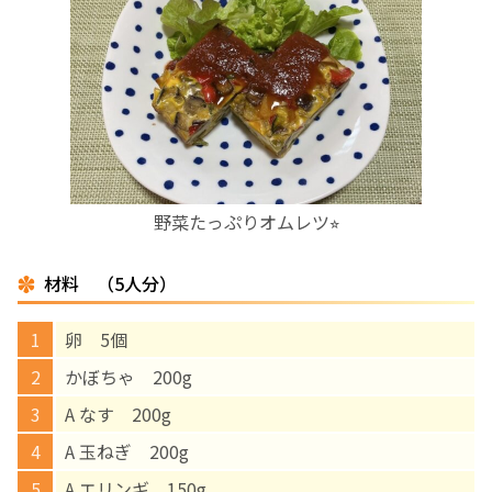
お産について
親と子の結びつき支援
母乳育児
野菜たっぷりオムレツ⭐︎
予防接種
材料 （5人分）
その他の診療内容
卵 5個
‘さんルーム’ でさまざまな講座・クラス
かぼちゃ 200g
A なす 200g
遠方にお住まいで当院での出産を希望される方へ
A 玉ねぎ 200g
医師プロフィール
A エリンギ 150g