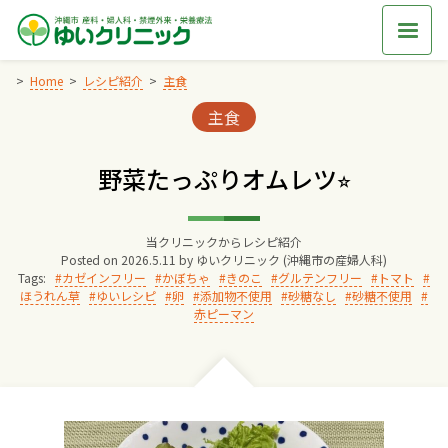
Skip
to
content
Home
レシピ紹介
主食
Categories:
主食
Home
野菜たっぷりオムレツ⭐︎
交通アクセス
当クリニックからレシピ紹介
院長からのごあいさつ
Posted on
2026.5.11
by
ゆいクリニック (沖縄市の産婦人科)
Tags:
カゼインフリー
かぼちゃ
きのこ
グルテンフリー
トマト
ほうれん草
ゆいレシピ
卵
添加物不使用
砂糖なし
砂糖不使用
ゆいクリニックの経営理念
赤ピーマン
診療料金
妊婦健診