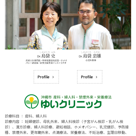
Profile
Profile
診療科目 ： 産科、婦人科
診療内容 ： 妊婦健診、母乳外来、婦人科検診（子宮がん検診・乳がん検
診）、漢方診療、婦人科診療、避妊相談、ホメオパシー、乳児健診、予防接
種、禁煙外来、更年期外来、点滴療法、栄養療法、不妊治療、生理日移動、