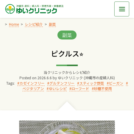
Skip
to
content
Home
レシピ紹介
副菜
Categories:
副菜
Home
ピクルス⭐︎
交通アクセス
当クリニックからレシピ紹介
院長からのごあいさつ
Posted on
2026.6.6
by
ゆいクリニック (沖縄市の産婦人科)
Tags:
カゼインフリー
グルテンフリー
スティック野菜
ビーガン
ベジタリアン
ゆいレシピ
ローフード
砂糖不使用
ゆいクリニックの経営理念
診療料金
妊婦健診