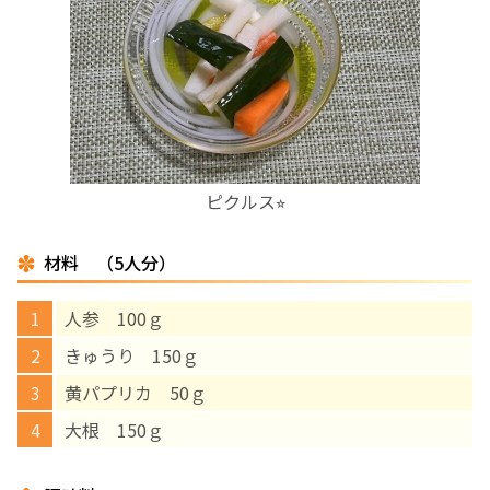
お産について
親と子の結びつき支援
母乳育児
ピクルス⭐︎
予防接種
材料 （5人分）
その他の診療内容
人参 100ｇ
‘さんルーム’ でさまざまな講座・クラス
きゅうり 150ｇ
黄パプリカ 50ｇ
遠方にお住まいで当院での出産を希望される方へ
大根 150ｇ
医師プロフィール