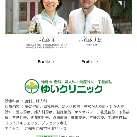
Profile
Profile
診療科目 ： 産科、婦人科
診療内容 ： 妊婦健診、母乳外来、婦人科検診（子宮がん検診・乳がん検
診）、漢方診療、婦人科診療、避妊相談、ホメオパシー、乳児健診、予防接
種、禁煙外来、更年期外来、点滴療法、栄養療法、不妊治療、生理日移動、
ブライダルチェック、プラセンタ療法
アクセス ： 沖縄県沖縄市登川2444-3