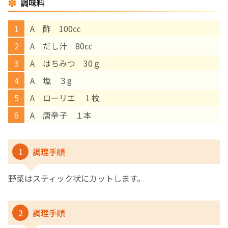
調味料
English Page
A 酢 100㏄
A だし汁 80㏄
A はちみつ 30ｇ
A 塩 ３g
A ローリエ １枚
A 唐辛子 １本
1
調理手順
野菜はスティック状にカットします。
2
調理手順