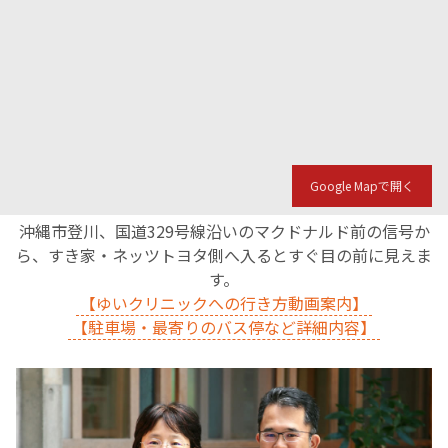
Google Mapで開く
沖縄市登川、国道329号線沿いのマクドナルド前の信号か
ら、すき家・ネッツトヨタ側へ入るとすぐ目の前に見えま
す。
【ゆいクリニックへの行き方動画案内】
【駐車場・最寄りのバス停など詳細内容】