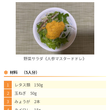
お産について
親と子の結びつき支援
母乳育児
予防接種
野菜サラダ《人参マスタードドレ》
その他の診療内容
材料 （5人分）
‘さんルーム’ でさまざまな講座・クラス
レタス類 150g
玉ねぎ 50g
遠方にお住まいで当院での出産を希望される方へ
みょうが 2本
医師プロフィール
カイワレ 15g