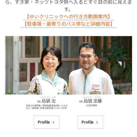
ら、すき家・ネッツトヨタ側へ入るとすぐ目の前に見えま
す。
【ゆいクリニックへの行き方動画案内】
【駐車場・最寄りのバス停など詳細内容】
Profile
Profile