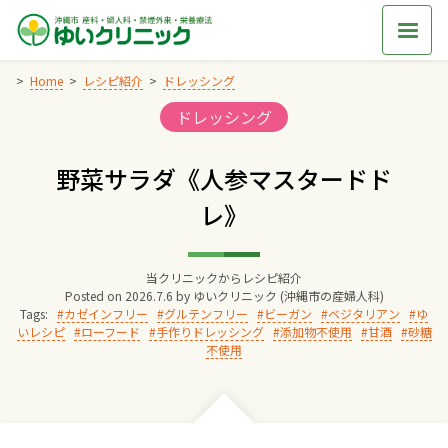
Skip
to
content
Home
レシピ紹介
ドレッシング
Categories:
ドレッシング
Home
野菜サラダ《人参マスタードド
交通アクセス
レ》
院長からのごあいさつ
当クリニックからレシピ紹介
Posted on
2026.7.6
by
ゆいクリニック (沖縄市の産婦人科)
ゆいクリニックの経営理念
Tags:
カゼインフリー
グルテンフリー
ビーガン
ベジタリアン
ゆ
いレシピ
ローフード
手作りドレッシング
添加物不使用
甘酒
砂糖
不使用
診療料金
妊婦健診