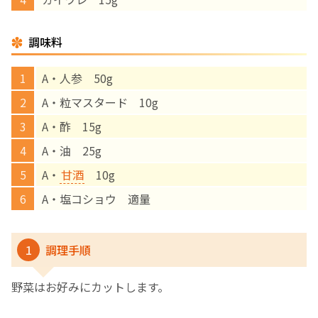
English Page
調味料
A・人参 50g
A・粒マスタード 10g
A・酢 15g
A・油 25g
A・
甘酒
10g
A・塩コショウ 適量
1
調理手順
野菜はお好みにカットします。