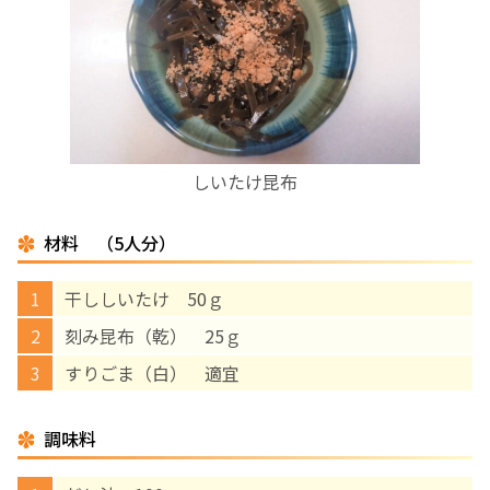
お産について
親と子の結びつき支援
母乳育児
しいたけ昆布
予防接種
材料 （5人分）
その他の診療内容
干ししいたけ 50ｇ
刻み昆布（乾） 25ｇ
‘さんルーム’ でさまざまな講座・クラス
すりごま（白） 適宜
遠方にお住まいで当院での出産を希望される方へ
調味料
医師プロフィール