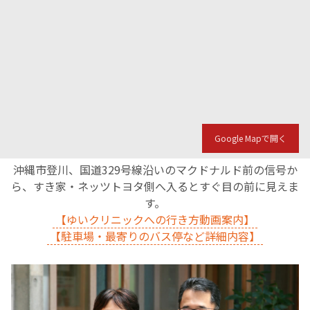
Google Mapで開く
沖縄市登川、国道329号線沿いのマクドナルド前の信号か
ら、すき家・ネッツトヨタ側へ入るとすぐ目の前に見えま
す。
【ゆいクリニックへの行き方動画案内】
【駐車場・最寄りのバス停など詳細内容】