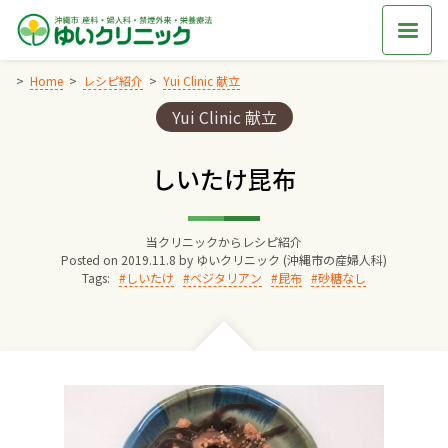
Skip
to
content
Home
レシピ紹介
Yui Clinic 献立
Categories:
Yui Clinic 献立
Home
しいたけ昆布
交通アクセス
当クリニックからレシピ紹介
院長からのごあいさつ
Posted on
2019.11.8
by
ゆいクリニック (沖縄市の産婦人科)
Tags:
しいたけ
ベジタリアン
昆布
砂糖なし
ゆいクリニックの経営理念
診療料金
妊婦健診