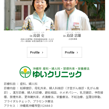
Profile
Profile
診療科目 ： 産科、婦人科
診療内容 ： 妊婦健診、母乳外来、婦人科検診（子宮がん検診・乳がん検
診）、漢方診療、婦人科診療、避妊相談、ホメオパシー、乳児健診、予防接
種、禁煙外来、更年期外来、点滴療法、栄養療法、不妊治療、生理日移動、
ブライダルチェック、プラセンタ療法
アクセス ： 沖縄県沖縄市登川2444-3