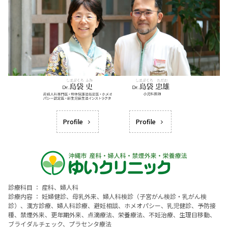
Profile
Profile
診療科目 ： 産科、婦人科
診療内容 ： 妊婦健診、母乳外来、婦人科検診（子宮がん検診・乳がん検
診）、漢方診療、婦人科診療、避妊相談、ホメオパシー、乳児健診、予防接
種、禁煙外来、更年期外来、点滴療法、栄養療法、不妊治療、生理日移動、
ブライダルチェック、プラセンタ療法