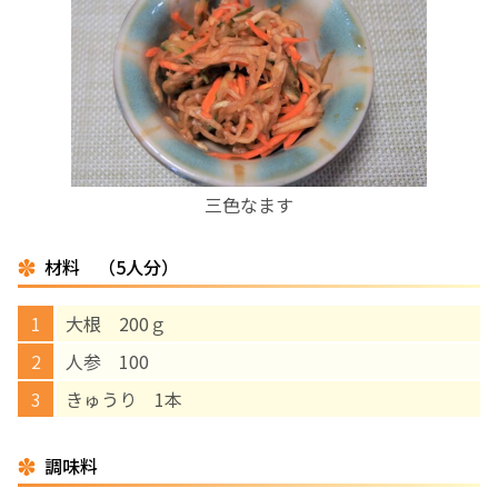
お産について
親と子の結びつき支援
母乳育児
三色なます
予防接種
材料 （5人分）
その他の診療内容
大根 200ｇ
‘さんルーム’ でさまざまな講座・クラス
人参 100
きゅうり 1本
遠方にお住まいで当院での出産を希望される方へ
調味料
医師プロフィール