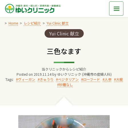
Skip
to
content
Home
レシピ紹介
Yui Clinic 献立
Categories:
Yui Clinic 献立
Home
三色なます
交通アクセス
当クリニックからレシピ紹介
院長からのごあいさつ
Posted on
2019.11.14
by
ゆいクリニック (沖縄市の産婦人科)
Tags:
ヴィーガン
きゅうり
ベジタリアン
ローフード
人参
大根
砂糖なし
ゆいクリニックの経営理念
診療料金
妊婦健診