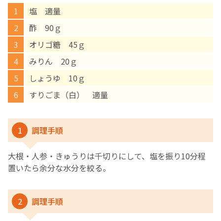
塩 適量
English Page
酢 90ｇ
オリゴ糖 45ｇ
みりん 20ｇ
しょうゆ 10ｇ
すりごま（白） 適量
1
調理手順
大根・人参・きゅうりは千切りにして、塩を振り10分程
置いたら余分な水分を絞る。
2
調理手順